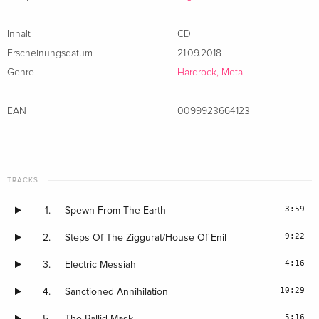
Inhalt
CD
Erscheinungsdatum
21.09.2018
Genre
Hardrock, Metal
EAN
0099923664123
TRACKS
3:59
1.
Spewn From The Earth
9:22
2.
Steps Of The Ziggurat/House Of Enil
4:16
3.
Electric Messiah
10:29
4.
Sanctioned Annihilation
5:16
5.
The Pallid Mask