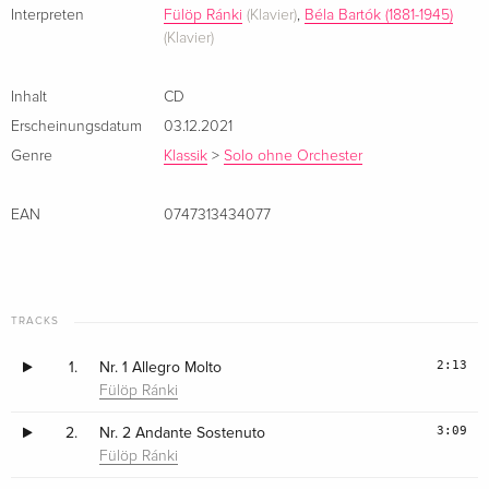
Interpreten
Fülöp Ránki
(Klavier)
,
Béla Bartók (1881-1945)
(Klavier)
Inhalt
CD
Erscheinungsdatum
03.12.2021
Genre
Klassik
>
Solo ohne Orchester
EAN
0747313434077
TRACKS
2:13
1.
Nr. 1 Allegro Molto
Fülöp Ránki
3:09
2.
Nr. 2 Andante Sostenuto
Fülöp Ránki