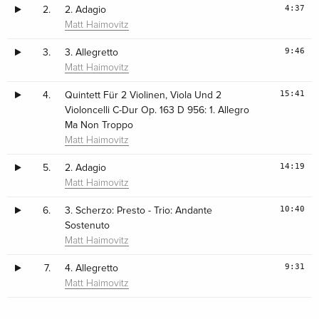
4:37
2.
2. Adagio
Matt Haimovitz
9:46
3.
3. Allegretto
Matt Haimovitz
15:41
4.
Quintett Für 2 Violinen, Viola Und 2
Violoncelli C-Dur Op. 163 D 956: 1. Allegro
Ma Non Troppo
Matt Haimovitz
14:19
5.
2. Adagio
Matt Haimovitz
10:40
6.
3. Scherzo: Presto - Trio: Andante
Sostenuto
Matt Haimovitz
9:31
7.
4. Allegretto
Matt Haimovitz