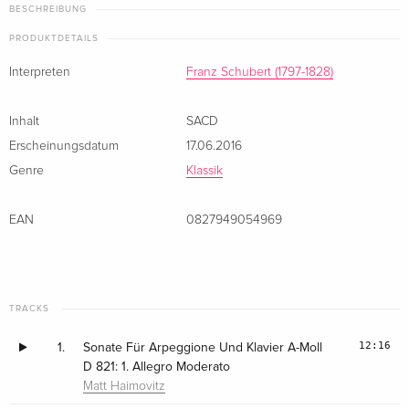
BESCHREIBUNG
PRODUKTDETAILS
Interpreten
Franz Schubert (1797-1828)
Inhalt
SACD
Erscheinungsdatum
17.06.2016
Genre
Klassik
EAN
0827949054969
TRACKS
12:16
1.
Sonate Für Arpeggione Und Klavier A-Moll
D 821: 1. Allegro Moderato
Matt Haimovitz