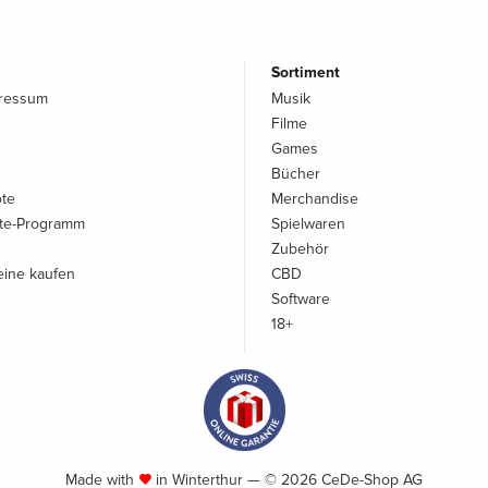
Sortiment
pressum
Musik
Filme
Games
Bücher
ote
Merchandise
iate-Programm
Spielwaren
Zubehör
ine kaufen
CBD
Software
18+
Made with
in Winterthur — © 2026 CeDe-Shop AG