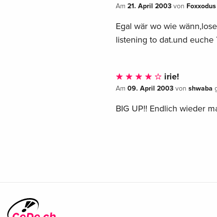
21. April 2003
Foxxodus
Am
von
Egal wär wo wie wänn,loset
listening to dat.und euche T
irie!
09. April 2003
shwaba
Am
von
g
BIG UP!! Endlich wieder ma