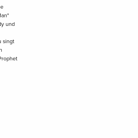
de
Man"
dy und
 singt
n
 Prophet