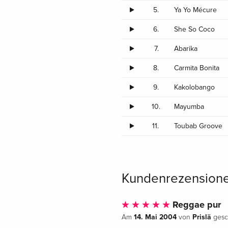
5.
Ya Yo Mécure
6.
She So Coco
7.
Abarika
8.
Carmita Bonita
9.
Kakolobango
10.
Mayumba
11.
Toubab Groove
Kundenrezension
Reggae pur
14. Mai 2004
Prislä
Am
von
gesc