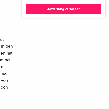
Bewertung verfassen
ut
 in den
ren hat
se hat
Im
 nach
e von
noch