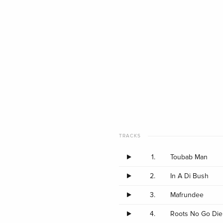
TRACKS
1.
Toubab Man
2.
In A Di Bush
3.
Mafrundee
4.
Roots No Go Die