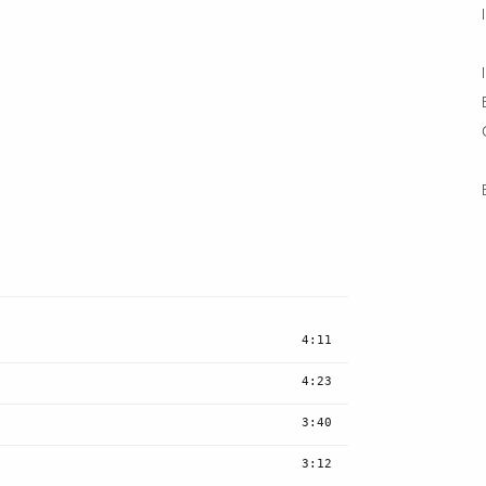
4:11
4:23
3:40
3:12