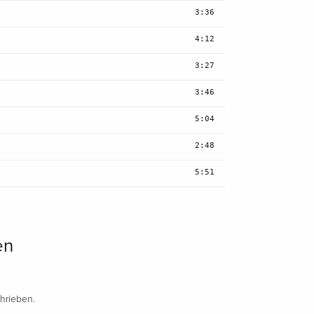
3:36
4:12
3:27
3:46
5:04
2:48
5:51
en
hrieben.