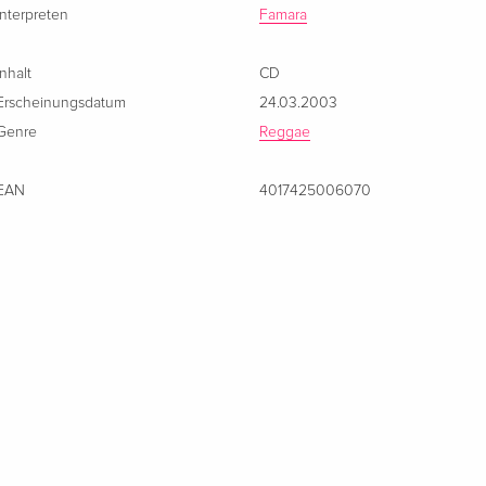
Interpreten
Famara
Inhalt
CD
Erscheinungsdatum
24.03.2003
Genre
Reggae
EAN
4017425006070