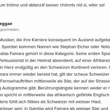
zum tröime und abtanzä! besser chönnts nid si, witer so!
reggae
geschrieben.
Musiker, die ihre Karriere konsequent im Ausland aufgeba
nge. Spontan kommen Namen wie Stephan Eicher oder Yello
alias Famara gehört in diese Kategorie. Seine ersten Spo
Perkussionist in der Heimat abverdient, auf einer Afrikarei
in Herz endgültig an den Schwarzen Kontinent verloren. 
mara immer wieder bereist hat, gilt der scheue Schweizer
ernsehauftritten mittlerweile als Star, der auf der Strass
tig Autogramme gibt. Berührungsängste kennen weder er 
 spricht er mittlerweile das afrikanisch gefärbte Englisch
ens fühlt sich Nikles als Schwarzer mit weisser Haut.
grösser sein: in Gambia wird Famara als weisser Star und