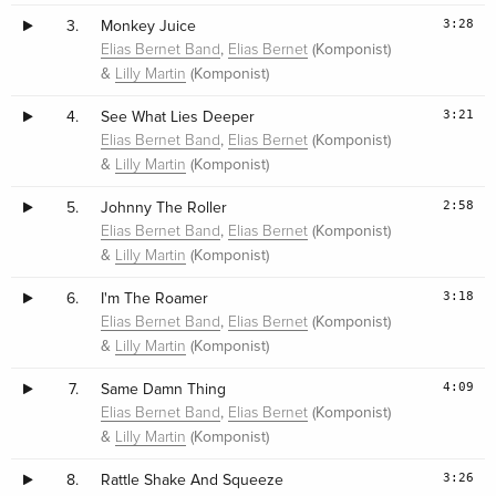
3:28
3.
Monkey Juice
,
(Komponist)
Elias Bernet Band
Elias Bernet
&
(Komponist)
Lilly Martin
3:21
4.
See What Lies Deeper
,
(Komponist)
Elias Bernet Band
Elias Bernet
&
(Komponist)
Lilly Martin
2:58
5.
Johnny The Roller
,
(Komponist)
Elias Bernet Band
Elias Bernet
&
(Komponist)
Lilly Martin
3:18
6.
I'm The Roamer
,
(Komponist)
Elias Bernet Band
Elias Bernet
&
(Komponist)
Lilly Martin
4:09
7.
Same Damn Thing
,
(Komponist)
Elias Bernet Band
Elias Bernet
&
(Komponist)
Lilly Martin
3:26
8.
Rattle Shake And Squeeze