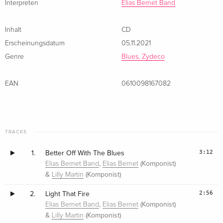
Interpreten
Elias Bernet Band
Inhalt
CD
Erscheinungsdatum
05.11.2021
Genre
Blues, Zydeco
EAN
0610098167082
TRACKS
3:12
1.
Better Off With The Blues
,
(Komponist)
Elias Bernet Band
Elias Bernet
&
(Komponist)
Lilly Martin
2:56
2.
Light That Fire
,
(Komponist)
Elias Bernet Band
Elias Bernet
&
(Komponist)
Lilly Martin