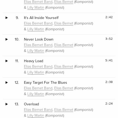
,
(Komponist)
Elias Bernet Band
Elias Bernet
&
(Komponist)
Lilly Martin
2:42
9.
It's All Inside Yourself
,
(Komponist)
Elias Bernet Band
Elias Bernet
&
(Komponist)
Lilly Martin
3:52
10.
Never Look Down
,
(Komponist)
Elias Bernet Band
Elias Bernet
&
(Komponist)
Lilly Martin
5:41
11.
Heavy Load
,
(Komponist)
Elias Bernet Band
Elias Bernet
&
(Komponist)
Lilly Martin
2:30
12.
Easy Target For The Blues
,
(Komponist)
Elias Bernet Band
Elias Bernet
&
(Komponist)
Lilly Martin
2:24
13.
Overload
,
(Komponist)
Elias Bernet Band
Elias Bernet
&
(Komponist)
Lilly Martin