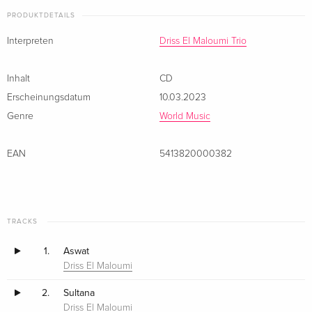
PRODUKTDETAILS
Interpreten
Driss El Maloumi Trio
Inhalt
CD
Erscheinungsdatum
10.03.2023
Genre
World Music
EAN
5413820000382
TRACKS
1.
Aswat
Driss El Maloumi
2.
Sultana
Driss El Maloumi