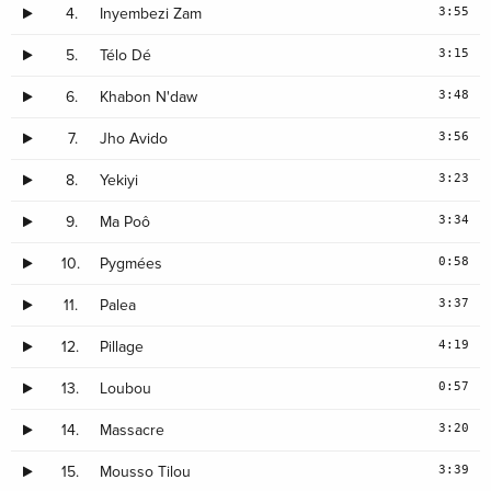
3:55
4.
Inyembezi Zam
3:15
5.
Télo Dé
3:48
6.
Khabon N'daw
3:56
7.
Jho Avido
3:23
8.
Yekiyi
3:34
9.
Ma Poô
0:58
10.
Pygmées
3:37
11.
Palea
4:19
12.
Pillage
0:57
13.
Loubou
3:20
14.
Massacre
3:39
15.
Mousso Tilou