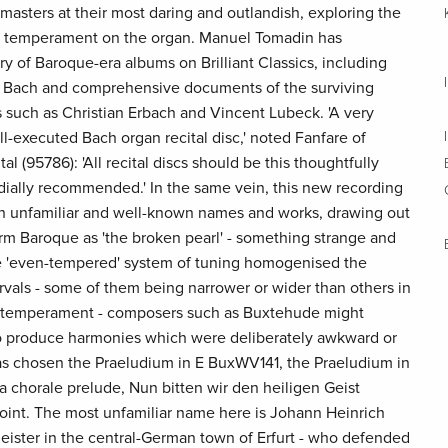
asters at their most daring and outlandish, exploring the
e temperament on the organ. Manuel Tomadin has
y of Baroque-era albums on Brilliant Classics, including
of Bach and comprehensive documents of the surviving
such as Christian Erbach and Vincent Lubeck. 'A very
l-executed Bach organ recital disc,' noted Fanfare of
l (95786): 'All recital discs should be this thoughtfully
ially recommended.' In the same vein, this new recording
th unfamiliar and well-known names and works, drawing out
erm Baroque as 'the broken pearl' - something strange and
he 'even-tempered' system of tuning homogenised the
rvals - some of them being narrower or wider than others in
' temperament - composers such as Buxtehude might
 to produce harmonies which were deliberately awkward or
s chosen the Praeludium in E BuxWV141, the Praeludium in
chorale prelude, Nun bitten wir den heiligen Geist
point. The most unfamiliar name here is Johann Heinrich
meister in the central-German town of Erfurt - who defended