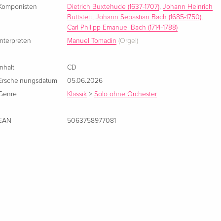
Komponisten
Dietrich Buxtehude (1637-1707)
,
Johann Heinrich
Buttstett
,
Johann Sebastian Bach (1685-1750)
,
Carl Philipp Emanuel Bach (1714-1788)
Interpreten
Manuel Tomadin
(Orgel)
Inhalt
CD
Erscheinungsdatum
05.06.2026
Genre
Klassik
>
Solo ohne Orchester
EAN
5063758977081