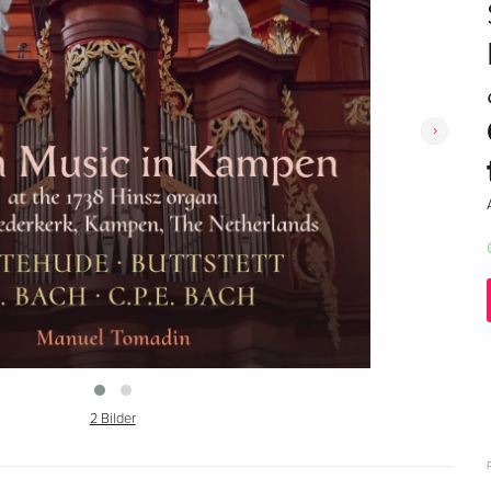
›
2 Bilder