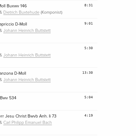
8:31
-Moll Buxwv 146
&
(Komponist)
Dietrich Buxtehude
9:01
priccio D-Moll
&
Johann Heinrich Buttstett
5:30
&
Johann Heinrich Buttstett
13:30
anzona D-Moll
&
Johann Heinrich Buttstett
5:04
l Bwv 534
4:19
err Jesu Christ Bwvb Anh. Ii 73
&
Carl Philipp Emanuel Bach