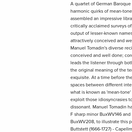
A quartet of German Baroque m
harmonic quirks of mean-ton
assembled an impressive librar
critically acclaimed surveys 
output of lesser-known names 
attractively conceived and wel
Manuel Tomadin's diverse recita
conceived and well done; cord
leads the listener through bo
the original meaning of the t
exquisite. At a time before t
spaces between different inte
what is known as 'mean-tone
exploit those idiosyncrasies
dissonant. Manuel Tomadin ha
F sharp minor BuxWV146 and a 
BuxWV208, to illustrate this 
Buttstett (1666-1727) - Capell