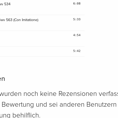
6:08
Bwv 534
5:33
Bwv 563 (Con Imitatione)
4:54
5:42
en
 wurden noch keine Rezensionen verfass
e Bewertung und sei anderen Benutzern
ng behilflich.