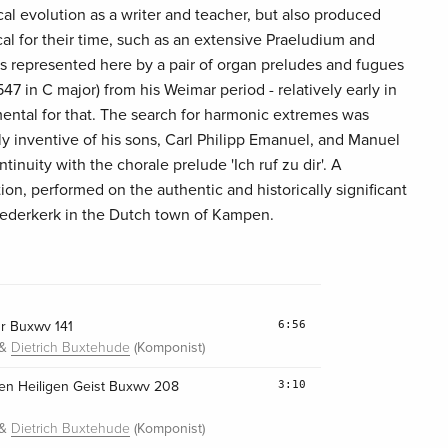
al evolution as a writer and teacher, but also produced
al for their time, such as an extensive Praeludium and
s represented here by a pair of organ preludes and fugues
 in C major) from his Weimar period - relatively early in
mental for that. The search for harmonic extremes was
ly inventive of his sons, Carl Philipp Emanuel, and Manuel
inuity with the chorale prelude 'Ich ruf zu dir'. A
ion, performed on the authentic and historically significant
roederkerk in the Dutch town of Kampen.
6:56
ur Buxwv 141
&
(Komponist)
Dietrich Buxtehude
3:10
Den Heiligen Geist Buxwv 208
&
(Komponist)
Dietrich Buxtehude