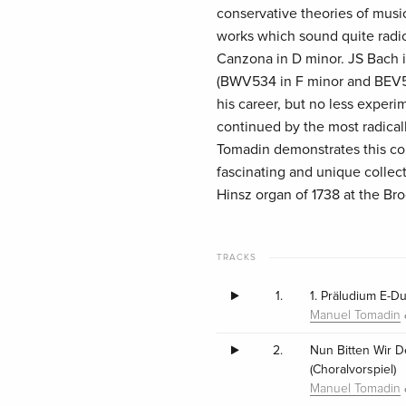
conservative theories of music
works which sound quite radic
Canzona in D minor. JS Bach i
(BWV534 in F minor and BEV547
his career, but no less experi
continued by the most radical
Tomadin demonstrates this cont
fascinating and unique collect
Hinsz organ of 1738 at the B
TRACKS
1.
1. Präludium E-D
Manuel Tomadin
2.
Nun Bitten Wir 
(Choralvorspiel)
Manuel Tomadin