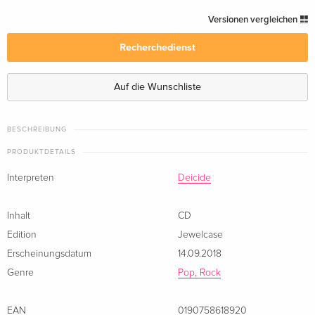
Jewelcase — (ausgewählt)
vergriffen
Versionen vergleichen
Recherchedienst
Limited Boxset
vergriffen
Auf die Wunschliste
BESCHREIBUNG
PRODUKTDETAILS
Interpreten
Deicide
Inhalt
CD
Edition
Jewelcase
Erscheinungsdatum
14.09.2018
Genre
Pop, Rock
EAN
0190758618920