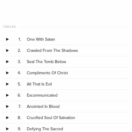
TRACKS
1.
One With Satan
2.
Crawled From The Shadows
3.
Seal The Tomb Below
4.
Compliments Of Christ
5.
All That Is Evil
6.
Excommunicated
7.
Anointed In Blood
8.
Crucified Soul Of Salvation
9.
Defying The Sacred