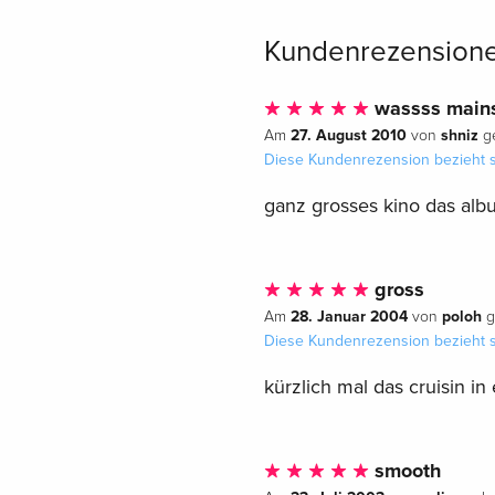
Kundenrezension
wassss main
27. August 2010
shniz
Am
von
ge
Diese Kundenrezension bezieht s
ganz grosses kino das al
gross
28. Januar 2004
poloh
Am
von
g
Diese Kundenrezension bezieht s
kürzlich mal das cruisin in
smooth