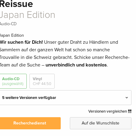
Reissue
Japan Edition
Audio-CD
Japan Edition
Wir suchen für Dich!
Unser guter Draht zu Händlern und
Sammlern auf der ganzen Welt hat schon so manche
Trouvaille in die Schweiz gebracht. Schicke unser Recherche-
Team auf die Suche –
unverbindlich und kostenlos
.
Audio-CD
Vinyl
(ausgewählt)
CHF 44.50
5 weitere Versionen verfügbar
Versionen vergleichen
Standard Edition
CHF 22.50
Recherchedienst
Auf die Wunschliste
Deluxe Edition, 2 CDs
CHF 23.50