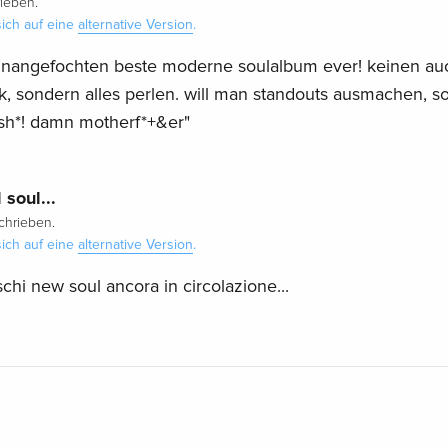
ieben.
ich auf eine
alternative Version
.
unangefochten beste moderne soulalbum ever! keinen au
ck, sondern alles perlen. will man standouts ausmachen, so
"sh*! damn motherf*+&er"
 soul...
hrieben.
ich auf eine
alternative Version
.
chi new soul ancora in circolazione...