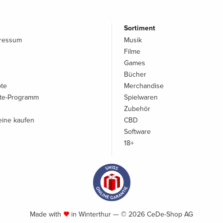
Sortiment
pressum
Musik
Filme
Games
Bücher
ote
Merchandise
iate-Programm
Spielwaren
Zubehör
ine kaufen
CBD
Software
18+
Made with
in Winterthur — © 2026 CeDe-Shop AG