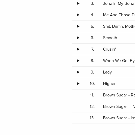
3.
Jonz In My Bonz
4.
Me And Those Dr
5.
Shit, Damn, Moth
6.
Smooth
7.
Crusin'
8.
When We Get By
9.
Lady
10.
Higher
11.
Brown Sugar - Ra
12.
Brown Sugar - TV
13.
Brown Sugar - In