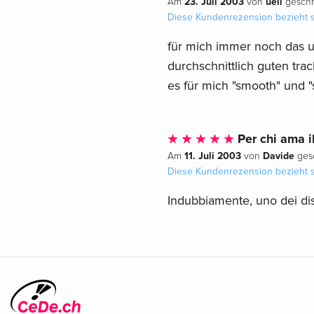
23. Juli 2003
ueli
Am
von
geschr
Diese Kundenrezension bezieht s
für mich immer noch das 
durchschnittlich guten tra
es für mich "smooth" und 
Per chi ama il
11. Juli 2003
Davide
Am
von
gesc
Diese Kundenrezension bezieht s
Indubbiamente, uno dei dis