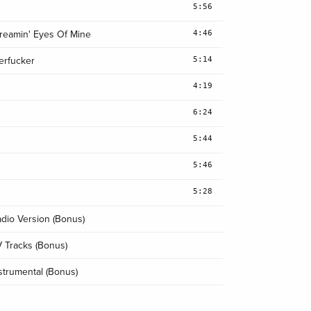
5:56
4:46
eamin' Eyes Of Mine
5:14
erfucker
4:19
6:24
5:44
5:46
5:28
dio Version (Bonus)
 Tracks (Bonus)
strumental (Bonus)