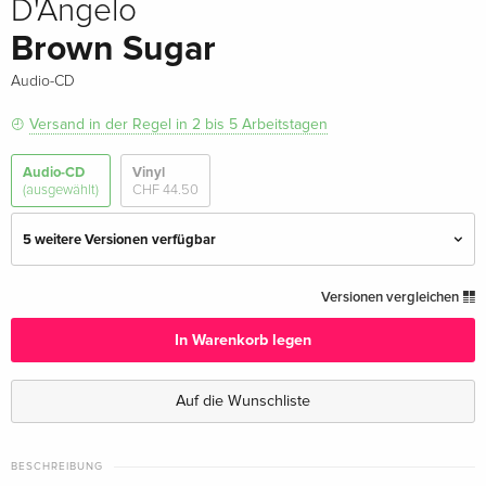
D'Angelo
Brown Sugar
Audio-CD
Versand in der Regel in 2 bis 5 Arbeitstagen
Audio-CD
Vinyl
(ausgewählt)
CHF 44.50
5 weitere Versionen verfügbar
Standard Edition — (ausgewählt)
CHF 22.50
Versionen vergleichen
In Warenkorb legen
Deluxe Edition, 2 CDs
CHF 23.50
Auf die Wunschliste
Japan Edition
CHF 22.50
· Japan Edition
BESCHREIBUNG
Standard Edition
vergriffen