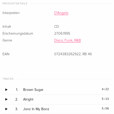
PRODUKTDETAILS
Japan Edition
vergriffen
Interpreten
D'Angelo
· Japan Edition
Inhalt
CD
Japan Edition
vergriffen
· Japan Edition
Erscheinungsdatum
27.06.1995
Genre
Disco, Funk, R&B
EAN
0724383262922
,
RB 46
TRACKS
4:22
1.
Brown Sugar
5:13
2.
Alright
5:56
3.
Jonz In My Bonz