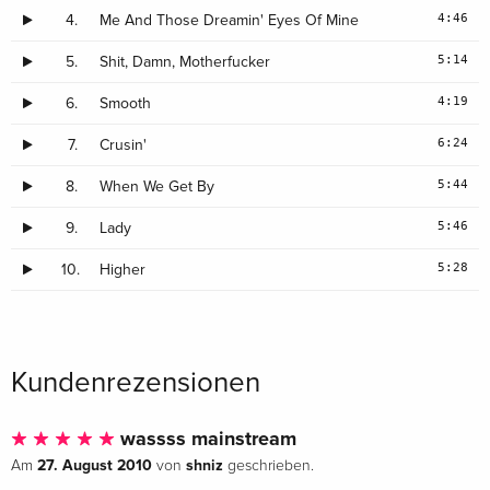
4:46
4.
Me And Those Dreamin' Eyes Of Mine
5:14
5.
Shit, Damn, Motherfucker
4:19
6.
Smooth
6:24
7.
Crusin'
5:44
8.
When We Get By
5:46
9.
Lady
5:28
10.
Higher
Kundenrezensionen
wassss mainstream
27. August 2010
shniz
Am
von
geschrieben.