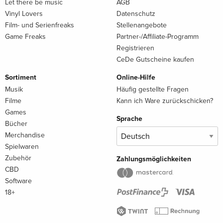
Let there be music
AGB
Vinyl Lovers
Datenschutz
Film- und Serienfreaks
Stellenangebote
Game Freaks
Partner-/Affiliate-Programm
Registrieren
CeDe Gutscheine kaufen
Sortiment
Online-Hilfe
Musik
Häufig gestellte Fragen
Filme
Kann ich Ware zurückschicken?
Games
Sprache
Bücher
Merchandise
Spielwaren
Zubehör
Zahlungsmöglichkeiten
CBD
Software
18+