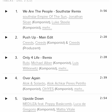
TRACKS - DISC 3 (CD)
3:56
1.
We Are The People - Southstar Remix
,
southstar Empire Of The Sun
Jonathan
(Komponist),
Sloan
Luke Steele
(Komponist),
mehr…
2:20
2.
Push Up - Main Edit
,
(Komponist) &
Creeds
Creeds
Creeds
(Produzent)
2:28
3.
Only 4 Life - Remix
,
(Komponist),
Rubi
Michael Alber
Luis
(Komponist),
Witkiewitz
mehr…
2:39
4.
Over Again
,
Alok & Solardo
Alok Achkar Peres Petrillo
(Komponist),
(Komponist),
OHYES
mehr…
2:54
5.
Upside Down
,
MEDUZA feat. Poppy Baskcomb
Luca de
(Komponist),
Gregorio
Mattia Vitale