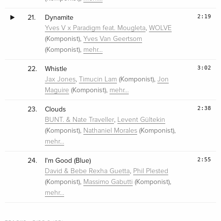
2:19
21.
Dynamite
,
Yves V x Paradigm feat. Mougleta
WOLVE
(Komponist),
Yves Van Geertsom
(Komponist),
mehr…
3:02
22.
Whistle
,
(Komponist),
Jax Jones
Timucin Lam
Jon
(Komponist),
Maguire
mehr…
2:38
23.
Clouds
,
BUNT. & Nate Traveller
Levent Gültekin
(Komponist),
(Komponist),
Nathaniel Morales
mehr…
2:55
24.
I'm Good (Blue)
,
David & Bebe Rexha Guetta
Phil Plested
(Komponist),
(Komponist),
Massimo Gabutti
mehr…