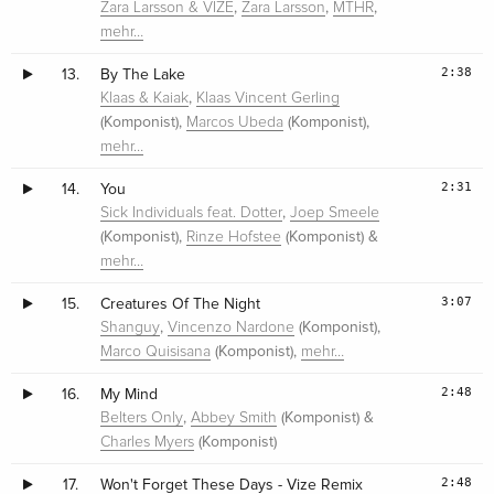
,
,
,
Zara Larsson & VIZE
Zara Larsson
MTHR
mehr…
2:38
13.
By The Lake
,
Klaas & Kaiak
Klaas Vincent Gerling
(Komponist),
(Komponist),
Marcos Ubeda
mehr…
2:31
14.
You
,
Sick Individuals feat. Dotter
Joep Smeele
(Komponist),
(Komponist) &
Rinze Hofstee
mehr…
3:07
15.
Creatures Of The Night
,
(Komponist),
Shanguy
Vincenzo Nardone
(Komponist),
Marco Quisisana
mehr…
2:48
16.
My Mind
,
(Komponist) &
Belters Only
Abbey Smith
(Komponist)
Charles Myers
2:48
17.
Won't Forget These Days - Vize Remix