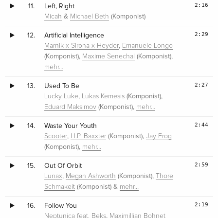
2:16
11.
Left, Right
&
(Komponist)
Micah
Michael Beth
2:29
12.
Artificial Intelligence
,
Marnik x Sirona x Heyder
Emanuele Longo
(Komponist),
(Komponist),
Maxime Senechal
mehr…
2:27
13.
Used To Be
,
(Komponist),
Lucky Luke
Lukas Kemesis
(Komponist),
Eduard Maksimov
mehr…
2:44
14.
Waste Your Youth
,
(Komponist),
Scooter
H.P. Baxxter
Jay Frog
(Komponist),
mehr…
2:59
15.
Out Of Orbit
,
(Komponist),
Lunax
Megan Ashworth
Thore
(Komponist) &
Schmakeit
mehr…
2:19
16.
Follow You
,
Neptunica feat. Beks
Maximillian Bohnet