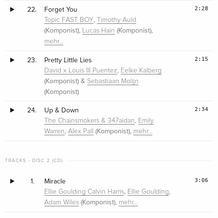
2:28
22.
Forget You
,
Topic FAST BOY
Timothy Auld
(Komponist),
(Komponist),
Lucas Hain
mehr…
2:15
23.
Pretty Little Lies
,
David x Louis III Puentez
Eelke Kalberg
(Komponist) &
Sebastiaan Molijn
(Komponist)
2:34
24.
Up & Down
,
The Chainsmokers & 347aidan
Emily
,
(Komponist),
Warren
Alex Pall
mehr…
TRACKS - DISC 2 (CD)
3:06
1.
Miracle
,
,
Ellie Goulding Calvin Harris
Ellie Goulding
(Komponist),
Adam Wiles
mehr…