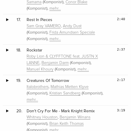
(Komponist),
Samama
Conor Blake
(Komponist),
mehr…
2:40
17.
Rest In Pieces
,
Sam Gray VAMERO
Andy Dust
(Komponist),
Frida Amundsen Speciale
(Komponist),
mehr…
2:37
18.
Rockstar
Roby Lion & CLYFFTONE feat. JUSTN X
,
(Komponist),
LANNE
Benjamin Darm
(Komponist),
Manuel Khoury
mehr…
2:17
19.
Creatures Of Tomorrow
,
Italobrothers
Mathias Metten Klyve
(Komponist),
(Komponist),
Kristian Sandberg
mehr…
3:19
20.
Don't Cry For Me - Mark Knight Remix
,
Whitney Houston
Benjamin Winans
(Komponist),
Brian Keith Thomas
(Komponist),
mehr…