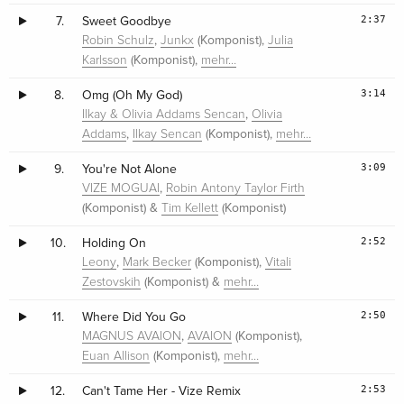
2:37
7.
Sweet Goodbye
,
(Komponist),
Robin Schulz
Junkx
Julia
(Komponist),
Karlsson
mehr…
3:14
8.
Omg (Oh My God)
,
Ilkay & Olivia Addams Sencan
Olivia
,
(Komponist),
Addams
Ilkay Sencan
mehr…
3:09
9.
You're Not Alone
,
VIZE MOGUAI
Robin Antony Taylor Firth
(Komponist) &
(Komponist)
Tim Kellett
2:52
10.
Holding On
,
(Komponist),
Leony
Mark Becker
Vitali
(Komponist) &
Zestovskih
mehr…
2:50
11.
Where Did You Go
,
(Komponist),
MAGNUS AVAION
AVAION
(Komponist),
Euan Allison
mehr…
2:53
12.
Can't Tame Her - Vize Remix