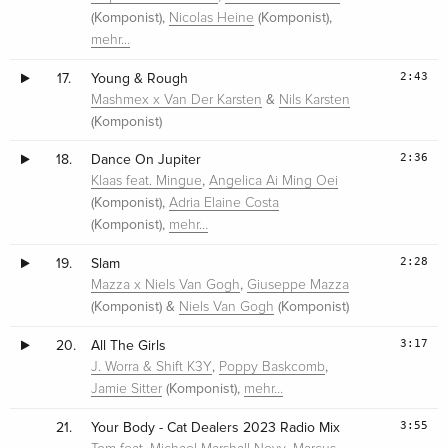
(Komponist),
(Komponist),
Nicolas Heine
mehr…
2:43
17.
Young & Rough
&
Mashmex x Van Der Karsten
Nils Karsten
(Komponist)
2:36
18.
Dance On Jupiter
,
Klaas feat. Mingue
Angelica Ai Ming Oei
(Komponist),
Adria Elaine Costa
(Komponist),
mehr…
2:28
19.
Slam
,
Mazza x Niels Van Gogh
Giuseppe Mazza
(Komponist) &
(Komponist)
Niels Van Gogh
3:17
20.
All The Girls
,
,
J. Worra & Shift K3Y
Poppy Baskcomb
(Komponist),
Jamie Sitter
mehr…
3:55
21.
Your Body - Cat Dealers 2023 Radio Mix