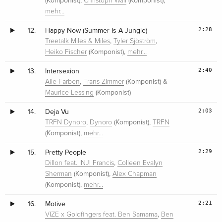
(Komponist),
(Komponist),
Christoph Wall
mehr…
2:28
12.
Happy Now (Summer Is A Jungle)
,
,
Treetalk Miles & Miles
Tyler Sjöström
(Komponist),
Heiko Fischer
mehr…
2:40
13.
Intersexion
,
(Komponist) &
Alle Farben
Frans Zimmer
(Komponist)
Maurice Lessing
2:03
14.
Deja Vu
,
(Komponist),
TRFN Dynoro
Dynoro
TRFN
(Komponist),
mehr…
2:29
15.
Pretty People
,
Dillon feat. INJI Francis
Colleen Evalyn
(Komponist),
Sherman
Alex Chapman
(Komponist),
mehr…
2:21
16.
Motive
,
VIZE x Goldfingers feat. Ben Samama
Ben