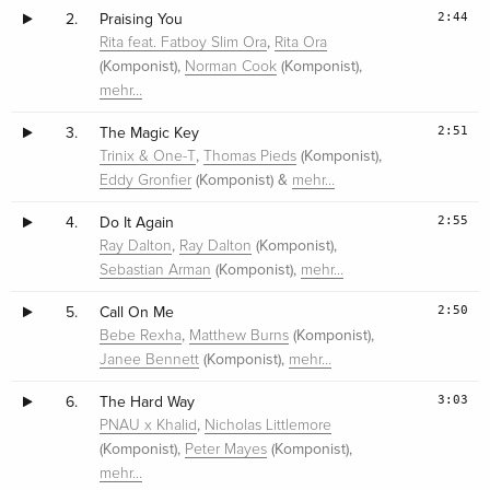
2:44
2.
Praising You
,
Rita feat. Fatboy Slim Ora
Rita Ora
(Komponist),
(Komponist),
Norman Cook
mehr…
2:51
3.
The Magic Key
,
(Komponist),
Trinix & One-T
Thomas Pieds
(Komponist) &
Eddy Gronfier
mehr…
2:55
4.
Do It Again
,
(Komponist),
Ray Dalton
Ray Dalton
(Komponist),
Sebastian Arman
mehr…
2:50
5.
Call On Me
,
(Komponist),
Bebe Rexha
Matthew Burns
(Komponist),
Janee Bennett
mehr…
3:03
6.
The Hard Way
,
PNAU x Khalid
Nicholas Littlemore
(Komponist),
(Komponist),
Peter Mayes
mehr…