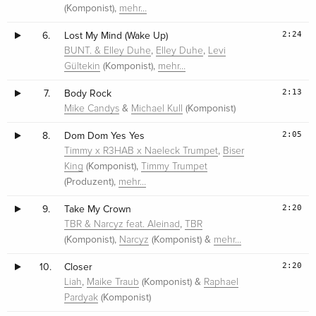
(Komponist),
mehr…
2:24
6.
Lost My Mind (Wake Up)
,
,
BUNT. & Elley Duhe
Elley Duhe
Levi
(Komponist),
Gültekin
mehr…
2:13
7.
Body Rock
&
(Komponist)
Mike Candys
Michael Kull
2:05
8.
Dom Dom Yes Yes
,
Timmy x R3HAB x Naeleck Trumpet
Biser
(Komponist),
King
Timmy Trumpet
(Produzent),
mehr…
2:20
9.
Take My Crown
,
TBR & Narcyz feat. Aleinad
TBR
(Komponist),
(Komponist) &
Narcyz
mehr…
2:20
10.
Closer
,
(Komponist) &
Liah
Maike Traub
Raphael
(Komponist)
Pardyak