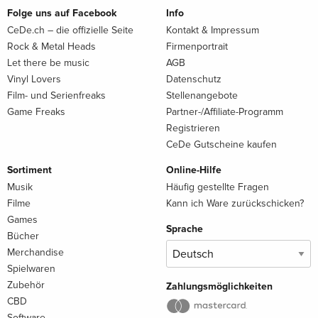
Folge uns auf Facebook
Info
CeDe.ch – die offizielle Seite
Kontakt & Impressum
Rock & Metal Heads
Firmenportrait
Let there be music
AGB
Vinyl Lovers
Datenschutz
Film- und Serienfreaks
Stellenangebote
Game Freaks
Partner-/Affiliate-Programm
Registrieren
CeDe Gutscheine kaufen
Sortiment
Online-Hilfe
Musik
Häufig gestellte Fragen
Filme
Kann ich Ware zurückschicken?
Games
Sprache
Bücher
Merchandise
Spielwaren
Zubehör
Zahlungsmöglichkeiten
CBD
Software