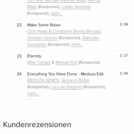
,
Tom feat. Michael Marshall Novy
Marcus
(Komponist),
Miller
Luther Vandross
(Komponist),
mehr…
2:58
22.
Make Some Noise
,
Chris Nasty & Constantin Benny Benassi
(Komponist),
Christian Soncini
Giancarlo
(Komponist),
Constantin
mehr…
2:17
23.
Eternity
&
(Komponist)
Mike Candys
Michael Kull
2:36
24.
Everything You Have Done - Meduza Edit
,
MEDUZA GENESI
Giovanni Bottai
(Komponist),
(Komponist),
Luca de Gregorio
mehr…
Kundenrezensionen