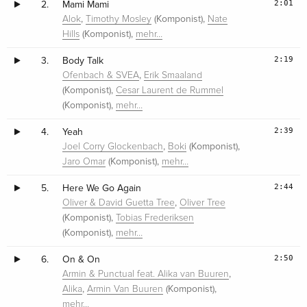
2:01
2.
Mami Mami
,
(Komponist),
Alok
Timothy Mosley
Nate
(Komponist),
Hills
mehr…
2:19
3.
Body Talk
,
Ofenbach & SVEA
Erik Smaaland
(Komponist),
Cesar Laurent de Rummel
(Komponist),
mehr…
2:39
4.
Yeah
,
(Komponist),
Joel Corry Glockenbach
Boki
(Komponist),
Jaro Omar
mehr…
2:44
5.
Here We Go Again
,
Oliver & David Guetta Tree
Oliver Tree
(Komponist),
Tobias Frederiksen
(Komponist),
mehr…
2:50
6.
On & On
,
Armin & Punctual feat. Alika van Buuren
,
(Komponist),
Alika
Armin Van Buuren
mehr…