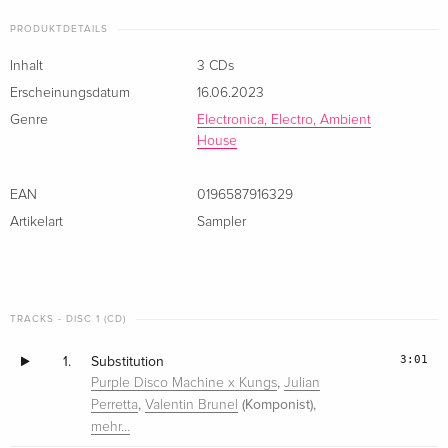
PRODUKTDETAILS
Inhalt
3 CDs
Erscheinungsdatum
16.06.2023
Genre
Electronica, Electro, Ambient
House
EAN
0196587916329
Artikelart
Sampler
TRACKS - DISC 1 (CD)
3:01
1.
Substitution
,
Purple Disco Machine x Kungs
Julian
,
(Komponist),
Perretta
Valentin Brunel
mehr…