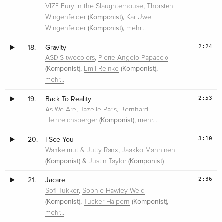
,
VIZE Fury in the Slaughterhouse
Thorsten
(Komponist),
Wingenfelder
Kai Uwe
(Komponist),
Wingenfelder
mehr…
2:24
18.
Gravity
,
ASDIS twocolors
Pierre-Angelo Papaccio
(Komponist),
(Komponist),
Emil Reinke
mehr…
2:53
19.
Back To Reality
,
,
As We Are
Jazelle Paris
Bernhard
(Komponist),
Heinreichsberger
mehr…
3:10
20.
I See You
,
Wankelmut & Jutty Ranx
Jaakko Manninen
(Komponist) &
(Komponist)
Justin Taylor
2:36
21.
Jacare
,
Sofi Tukker
Sophie Hawley-Weld
(Komponist),
(Komponist),
Tucker Halpern
mehr…