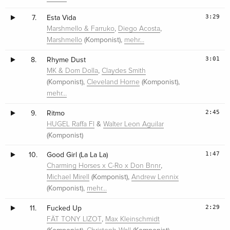
3:29
7.
Esta Vida
,
,
Marshmello & Farruko
Diego Acosta
(Komponist),
Marshmello
mehr…
3:01
8.
Rhyme Dust
,
MK & Dom Dolla
Claydes Smith
(Komponist),
(Komponist),
Cleveland Horne
mehr…
2:45
9.
Ritmo
&
HUGEL Raffa Fl
Walter Leon Aguilar
(Komponist)
1:47
10.
Good Girl (La La La)
,
Charming Horses x C-Ro x Don Bnnr
(Komponist),
Michael Mirell
Andrew Lennix
(Komponist),
mehr…
2:29
11.
Fucked Up
,
FÄT TONY LIZOT
Max Kleinschmidt