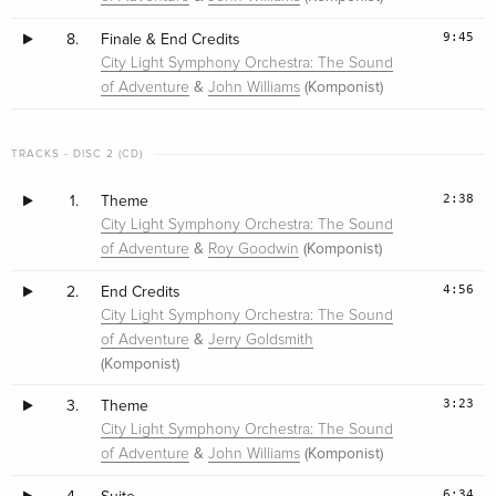
9:45
8.
Finale & End Credits
City Light Symphony Orchestra: The Sound
&
(Komponist)
of Adventure
John Williams
TRACKS - DISC 2 (CD)
2:38
1.
Theme
City Light Symphony Orchestra: The Sound
&
(Komponist)
of Adventure
Roy Goodwin
4:56
2.
End Credits
City Light Symphony Orchestra: The Sound
&
of Adventure
Jerry Goldsmith
(Komponist)
3:23
3.
Theme
City Light Symphony Orchestra: The Sound
&
(Komponist)
of Adventure
John Williams
6:34