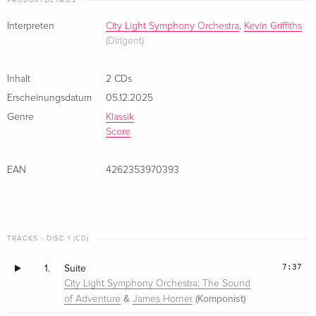
PRODUKTDETAILS
Interpreten
City Light Symphony Orchestra
,
Kevin Griffiths
(Dirigent)
Inhalt
2 CDs
Erscheinungsdatum
05.12.2025
Genre
Klassik
Score
EAN
4262353970393
TRACKS - DISC 1 (CD)
7:37
1.
Suite
City Light Symphony Orchestra: The Sound
&
(Komponist)
of Adventure
James Horner