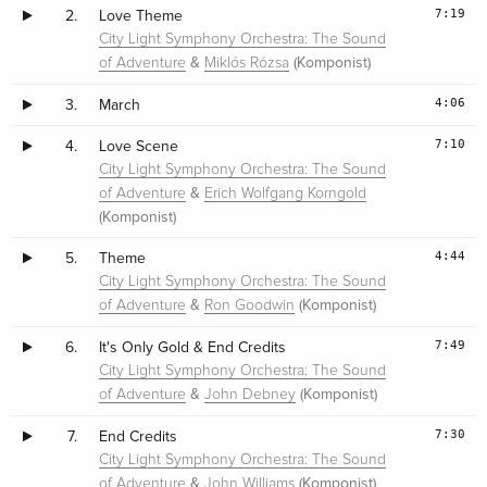
7:19
2.
Love Theme
City Light Symphony Orchestra: The Sound
&
(Komponist)
of Adventure
Miklós Rózsa
4:06
3.
March
7:10
4.
Love Scene
City Light Symphony Orchestra: The Sound
&
of Adventure
Erich Wolfgang Korngold
(Komponist)
4:44
5.
Theme
City Light Symphony Orchestra: The Sound
&
(Komponist)
of Adventure
Ron Goodwin
7:49
6.
It's Only Gold & End Credits
City Light Symphony Orchestra: The Sound
&
(Komponist)
of Adventure
John Debney
7:30
7.
End Credits
City Light Symphony Orchestra: The Sound
&
(Komponist)
of Adventure
John Williams