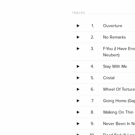
TRACKS
1.
Ouverture
2.
No Remarks
3.
F-You (I Have Eno
Neubert)
4.
Stay With Me
5.
Cristal
6.
Wheel Of Tortur
7.
Going Home (Ga
8.
Walking On Thin 
9.
Never Been In Ne