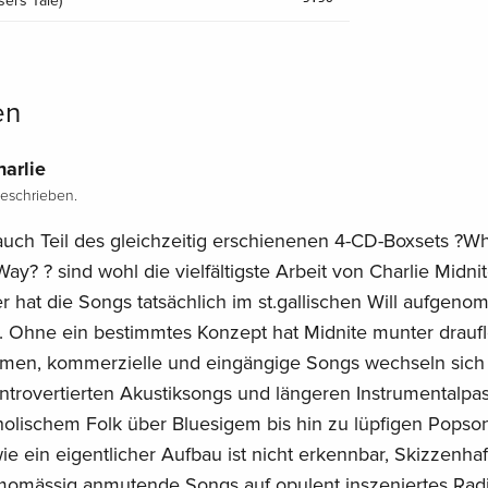
ers Tale)
en
harlie
eschrieben.
 auch Teil des gleichzeitig erschienenen 4-CD-Boxsets ?W
ay? ? sind wohl die vielfältigste Arbeit von Charlie Midni
 hat die Songs tatsächlich im st.gallischen Will aufgeno
. Ohne ein bestimmtes Konzept hat Midnite munter drauf
en, kommerzielle und eingängige Songs wechseln sich 
introvertierten Akustiksongs und längeren Instrumentalp
holischem Folk über Bluesigem bis hin zu lüpfigen Popso
 ein eigentlicher Aufbau ist nicht erkennbar, Skizzenhafte
emomässig anmutende Songs auf opulent inszeniertes Radio