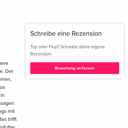
Schreibe eine Rezension
Top oder Flop? Schreibe deine eigene
Rezension.
here
Bewertung verfassen
te. Der
mmen,
los
in
assagen
ngs mit
s trifft
futter.