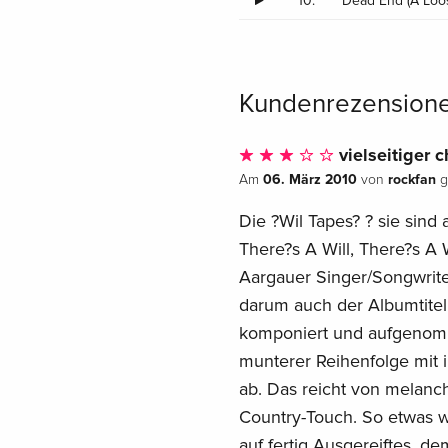
10.
Dead End (A Loos
Kundenrezension
vielseitiger c
06. März 2010
rockfan
Am
von
g
Die ?Wil Tapes? ? sie sind
There?s A Will, There?s A W
Aargauer Singer/Songwriter
darum auch der Albumtitel
komponiert und aufgenomm
munterer Reihenfolge mit 
ab. Das reicht von melanc
Country-Touch. So etwas wie
auf fertig Ausgereiftes, d