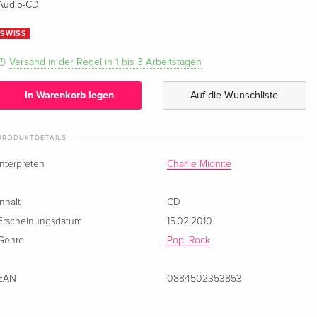
Audio-CD
SWISS
Versand in der Regel in 1 bis 3 Arbeitstagen
In Warenkorb legen
Auf die Wunschliste
PRODUKTDETAILS
Interpreten
Charlie Midnite
Inhalt
CD
Erscheinungsdatum
15.02.2010
Genre
Pop, Rock
EAN
0884502353853