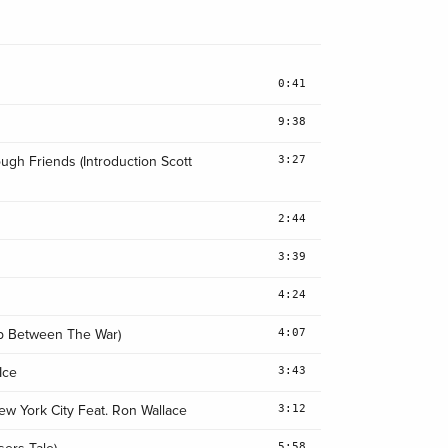
0:41
9:38
3:27
ugh Friends (Introduction Scott
2:44
3:39
4:24
e
4:07
p Between The War)
3:43
Ice
3:12
w York City Feat. Ron Wallace
5:58