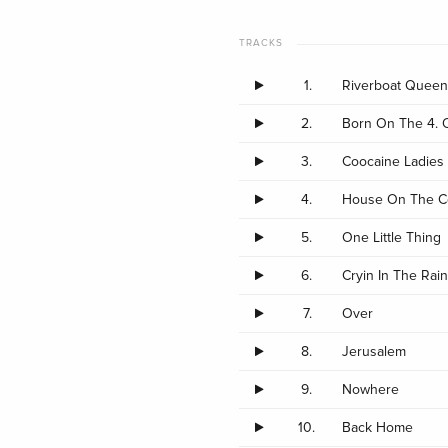
TRACKS
1.
Riverboat Quee
2.
Born On The 4. O
3.
Coocaine Ladies
4.
House On The C
5.
One Little Thing
6.
Cryin In The Rai
7.
Over
8.
Jerusalem
9.
Nowhere
10.
Back Home