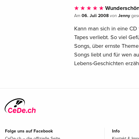
Wunderschön,
06. Juli 2008
Jenny
Am
von
gesc
Kann man sich in eine CD v
Tapes verliebt. So viel G
Songs, über ernste Themen
Songs liebt und für wen auc
Lebens-Geschichten erzähl
Folge uns auf Facebook
Info
CeDe.ch – die offizielle Seite
Kontakt & Im