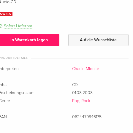
Audio-CD
SWISS
Sofort Lieferbar
In Warenkorb legen
Auf die Wunschliste
PRODUKTDETAILS
Interpreten
Charlie Midnite
Inhalt
CD
Erscheinungsdatum
01.08.2008
Genre
Pop, Rock
EAN
0634479846175