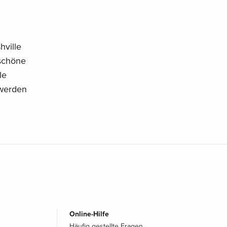
hville
rschöne
le
r werden
Online-Hilfe
Häufig gestellte Fragen