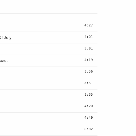
4:27
n
4:01
f July
3:01
4:19
oast
3:56
3:51
n
3:35
4:20
4:49
6:02