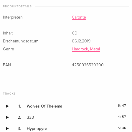
PRODUKTDETAILS
Interpreten
Caronte
Inhalt
CD
Erscheinungsdatum
06.12.2019
Genre
Hardrock, Metal
EAN
4250936530300
TRACKS
6:47
1.
Wolves Of Thelema
4:57
2.
333
5:36
3.
Hypnopyre