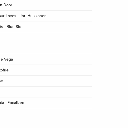
en Door
ur Loves - Jori Hulkkonen
s - Blue Six
ne Vega
ofire
ne
ta - Focalized