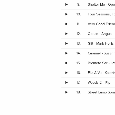
9.
Shelter Me - Op
10.
Four Seasons, Fo
11.
Very Good Friend
12.
Ocean - Angus
13.
Gift - Mark Hollis
14.
Caramel - Suzan
15.
Prometo Ser - Lot
16.
Ella A Vu - Kateri
17.
Weeds 2 - Pilp
18.
Street Lamp Sona