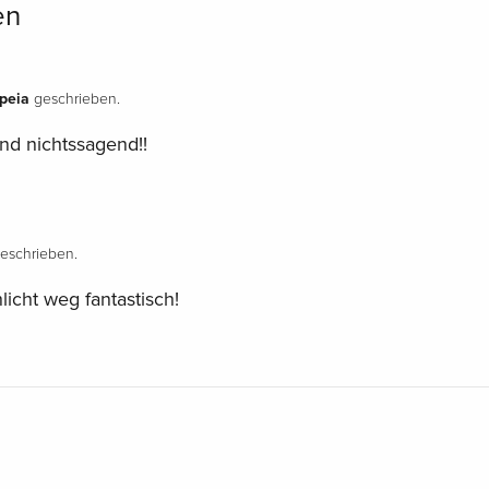
en
peia
geschrieben.
und nichtssagend!!
eschrieben.
icht weg fantastisch!