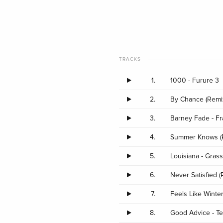
TRACKS
1.
1000 - Furure 3
2.
By Chance (Remix
3.
Barney Fade - Fr
4.
Summer Knows (Re
5.
Louisiana - Grass
6.
Never Satisfied 
7.
Feels Like Winter
8.
Good Advice - T