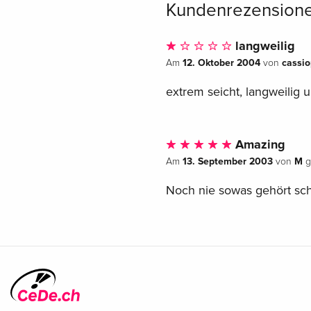
Kundenrezension
langweilig
12. Oktober 2004
cassio
Am
von
extrem seicht, langweilig 
Amazing
13. September 2003
M
Am
von
g
Noch nie sowas gehört schl