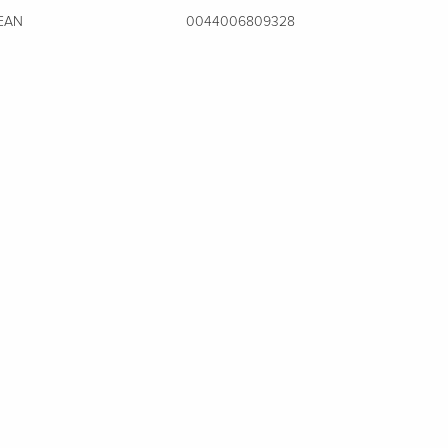
EAN
0044006809328