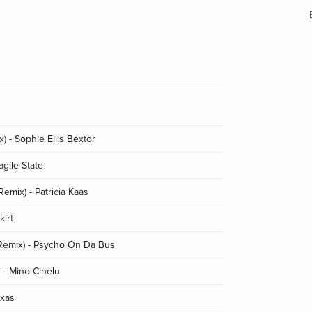
) - Sophie Ellis Bextor
agile State
mix) - Patricia Kaas
kirt
(Remix) - Psycho On Da Bus
 - Mino Cinelu
exas