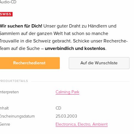
Audio-CD
SWISS
Wir suchen für Dich!
Unser guter Draht zu Händlern und
Sammlern auf der ganzen Welt hat schon so manche
Trouvaille in die Schweiz gebracht. Schicke unser Recherche-
Team auf die Suche –
unverbindlich und kostenlos
.
Recherchedienst
Auf die Wunschliste
PRODUKTDETAILS
Interpreten
Calming Park
Inhalt
CD
Erscheinungsdatum
25.03.2003
Genre
Electronica, Electro, Ambient