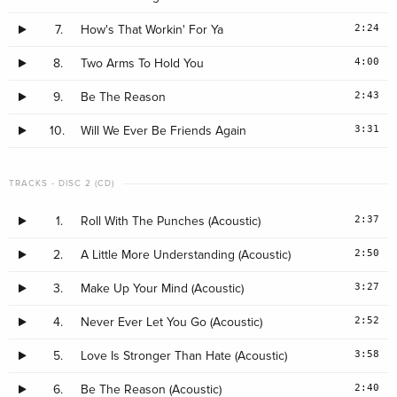
5
Life Is Beautiful
2:24
7.
How's That Workin' For Ya
6
4:00
8.
Two Arms To Hold You
Love Is Stronger Than Hate
7
2:43
9.
Be The Reason
How’s That Workin ’For Ya
3:31
10.
Will We Ever Be Friends Again
8
Two Arms To Hold You
9
TRACKS - DISC 2 (CD)
Be The Reason
2:37
1.
Roll With The Punches (Acoustic)
10
Will We Ever Be Friends Again
2:50
2.
A Little More Understanding (Acoustic)
3:27
3.
Make Up Your Mind (Acoustic)
Disk 2
1
2:52
4.
Never Ever Let You Go (Acoustic)
Roll With The Punches (Acoustic)
3:58
2
5.
Love Is Stronger Than Hate (Acoustic)
A Little More Understanding (Acoustic)
2:40
6.
Be The Reason (Acoustic)