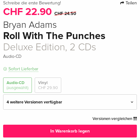
Teilen
Schreibe die erste Bewertung!
CHF 22.90
CHF 24.50
Bryan Adams
Roll With The Punches
Deluxe Edition, 2 CDs
Audio-CD
Sofort Lieferbar
Audio-CD
Vinyl
(ausgewählt)
CHF 29.90
4 weitere Versionen verfügbar
Digipack
CHF 17.90
Versionen vergleichen
CHF 22.50
In Warenkorb legen
Deluxe Edition, 2 CDs — (ausgewählt)
CHF 22.90