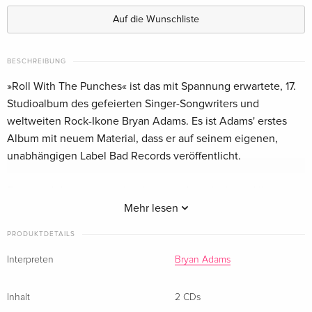
CHF 24.50
Auf die Wunschliste
T-Shirt Grösse L, Deluxe Edition, 2 CDs
CHF 47.50
BESCHREIBUNG
Deluxe Box Edition, 2 CDs + LP
CHF 59.90
»Roll With The Punches« ist das mit Spannung erwartete, 17.
CHF 83.50
Studioalbum des gefeierten Singer-Songwriters und
weltweiten Rock-Ikone Bryan Adams. Es ist Adams' erstes
Deluxe Edition, White Vinyl, LP + 3 CDs
CHF 83.50
Album mit neuem Material, dass er auf seinem eigenen,
unabhängigen Label Bad Records veröffentlicht.
Das von Adams mitgeschriebene und produzierte Album
enthält 10 neu aufgenommene Titel, darunter »Roll With The
Mehr lesen
Punches«, »Make Up Your Mind« und »Never Ever Let You
PRODUKTDETAILS
Go«.
Interpreten
Bryan Adams
Zu den Co-Autoren gehören Mutt Lange, Eliot Kennedy und
sein langjähriger Mitstreiter Jim Vallance.
Inhalt
2 CDs