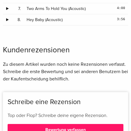
3
Make Up Your Mind (Acoustic)
4:00
7.
Two Arms To Hold You (Acoustic)
4
3:56
8.
Hey Baby (Acoustic)
Never Ever Let You Go (Acoustic)
5
Love Is Stronger Than Hate (Acoustic)
6
Kundenrezensionen
Be The Reason (Acoustic)
7
Zu diesem Artikel wurden noch keine Rezensionen verfasst.
Two Arms To Hold You (Acoustic)
Schreibe die erste Bewertung und sei anderen Benutzern bei
der Kaufentscheidung behilflich.
Schreibe eine Rezension
Top oder Flop? Schreibe deine eigene Rezension.
Bewertung verfassen