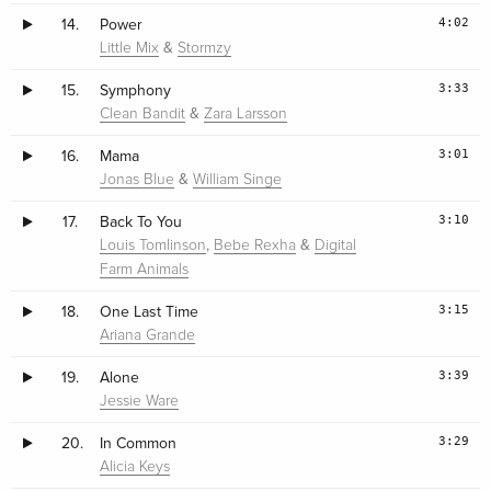
4:02
14.
Power
&
Little Mix
Stormzy
3:33
15.
Symphony
&
Clean Bandit
Zara Larsson
3:01
16.
Mama
&
Jonas Blue
William Singe
3:10
17.
Back To You
,
&
Louis Tomlinson
Bebe Rexha
Digital
Farm Animals
3:15
18.
One Last Time
Ariana Grande
3:39
19.
Alone
Jessie Ware
3:29
20.
In Common
Alicia Keys