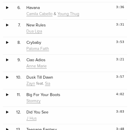
3:36
6.
Havana
&
Camila Cabello
Young Thug
3:31
7.
New Rules
Dua Lipa
3:53
8.
Crybaby
Paloma Faith
3:21
9.
Ciao Adios
Anne Marie
3:57
10.
Dusk Till Dawn
feat.
Zayn
Sia
4:02
11.
Big For Your Boots
Stormzy
3:03
12.
Did You See
J Hus
3:48
13.
Teenage Fantasy