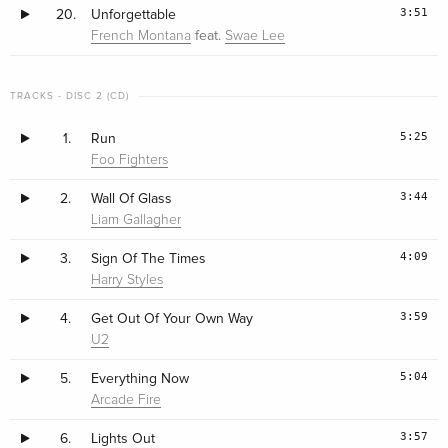
3:51
20.
Unforgettable
feat.
French Montana
Swae Lee
TRACKS - DISC 2 (CD)
5:25
1.
Run
Foo Fighters
3:44
2.
Wall Of Glass
Liam Gallagher
4:09
3.
Sign Of The Times
Harry Styles
3:59
4.
Get Out Of Your Own Way
U2
5:04
5.
Everything Now
Arcade Fire
3:57
6.
Lights Out