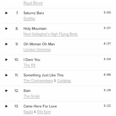
Royal Blood
3:03
7.
Saturnz Barz
Gorillaz
3:57
8.
Holy Mountain
Noel Gallagher's High Flying Birds
4:37
9.
Oh Woman Oh Man
London Grammar
3:54
10.
I Dare You
The XX
4:06
11.
Something Just Like This
&
The Chainsmokers
Coldplay
3:29
12.
Rain
The Script
3:22
13.
Came Here For Love
&
Sigala
Ella Eyre