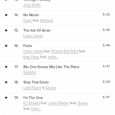
Jorja Smith
3:31
14.
No Words
feat.
Dave
Mostack
3:35
15.
The Isle Of Arran
Loyle Carner
3:44
16.
Feels
feat.
feat.
Calvin Harris
Pharrell (N.E.R.D.)
feat.
Katy Perry
mehr…
3:37
17.
(No One Knows Me) Like The Piano
Sampha
3:24
18.
Strip That Down
&
Liam Payne
Quavo
4:47
19.
I'm The One
feat.
feat.
DJ Khaled
Justin Bieber
Quavo
feat.
mehr…