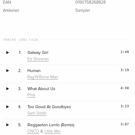
EAN
0190758268828
Artikelart
Sampler
TRACKS - DISC 1 (CD)
2:49
1.
Galway Girl
Ed Sheeran
3:19
2.
Human
Rag'N'Bone Man
4:30
3.
What About Us
P!nk
3:23
4.
Too Good At Goodbyes
Sam Smith
3:07
5.
Reggaeton Lento (Remix)
&
CNCO
Little Mix