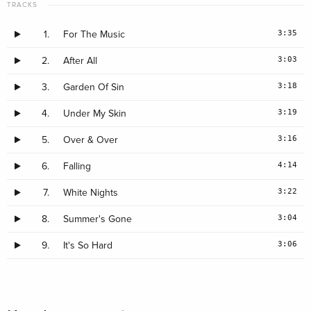
TRACKS
3:35
1.
For The Music
3:03
2.
After All
3:18
3.
Garden Of Sin
3:19
4.
Under My Skin
3:16
5.
Over & Over
4:14
6.
Falling
3:22
7.
White Nights
3:04
8.
Summer's Gone
3:06
9.
It's So Hard