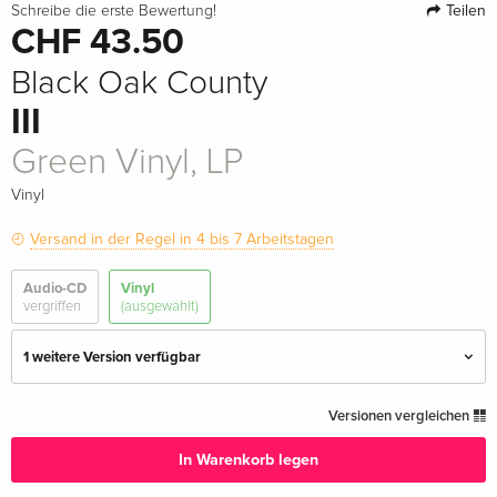
Teilen
Schreibe die erste Bewertung!
CHF 43.50
Black Oak County
III
Green Vinyl, LP
Vinyl
Versand in der Regel in 4 bis 7 Arbeitstagen
Audio-CD
Vinyl
vergriffen
(ausgewählt)
1 weitere Version verfügbar
LP
CHF 38.50
Versionen vergleichen
In Warenkorb legen
Green Vinyl, LP — (ausgewählt)
CHF 43.50