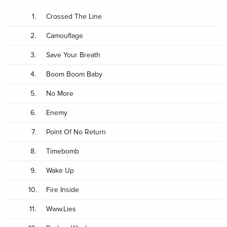
1.
Crossed The Line
2.
Camouflage
3.
Save Your Breath
4.
Boom Boom Baby
5.
No More
6.
Enemy
7.
Point Of No Return
8.
Timebomb
9.
Wake Up
10.
Fire Inside
11.
Www.Lies