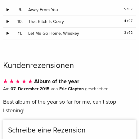
5:07
9.
Away From You
4:07
10.
That Bitch Is Crazy
3:02
11.
Let Me Go Home, Whiskey
Kundenrezensionen
Album of the year
07. Dezember 2015
Eric Clapton
Am
von
geschrieben.
Best album of the year so far for me, can't stop
listening!
Schreibe eine Rezension