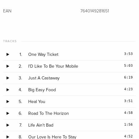
EAN
7640149281651
TRACKS
3:53
1.
One Way Ticket
5:03
2.
I'D Like To Be Your Mobile
6:19
3.
Just A Castaway
4:23
4.
Big Easy Food
3:51
5.
Heal You
4:58
6.
Road To The Horizon
1:56
7.
Life Ain't Bad
4:52
8.
Our Love Is Here To Stay