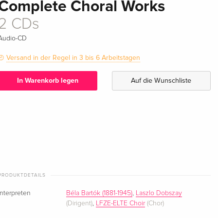
Complete Choral Works
2 CDs
Audio-CD
Versand in der Regel in 3 bis 6 Arbeitstagen
In Warenkorb legen
Auf die Wunschliste
PRODUKTDETAILS
Interpreten
Béla Bartók (1881-1945)
,
Laszlo Dobszay
(Dirigent)
,
LFZE-ELTE Choir
(Chor)