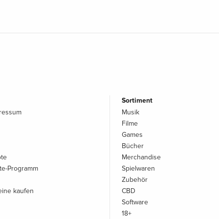
Sortiment
pressum
Musik
Filme
Games
Bücher
ote
Merchandise
iate-Programm
Spielwaren
Zubehör
ine kaufen
CBD
Software
18+