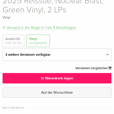
2025 Reissue, Nuclear Blast,
Green Vinyl, 2 LPs
Vinyl
Versand in der Regel in 1 bis 4 Arbeitstagen
Audio-CD
Vinyl
CHF 22.50
(ausgewählt)
2 weitere Versionen verfügbar
2025 Reissue, Nuclear Blast, Green Vinyl, 2
CHF 41.50
Versionen vergleichen
LPs — (ausgewählt)
In Warenkorb legen
2 LPs
vergriffen
Auf die Wunschliste
Limited Edition, Picture Disc, 2 LPs
vergriffen
BESCHREIBUNG