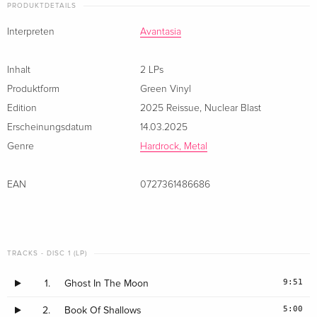
PRODUKTDETAILS
Interpreten
Avantasia
Inhalt
2 LPs
Produktform
Green Vinyl
Edition
2025 Reissue
,
Nuclear Blast
Erscheinungsdatum
14.03.2025
Genre
Hardrock, Metal
EAN
0727361486686
TRACKS - DISC 1 (LP)
9:51
1.
Ghost In The Moon
5:00
2.
Book Of Shallows