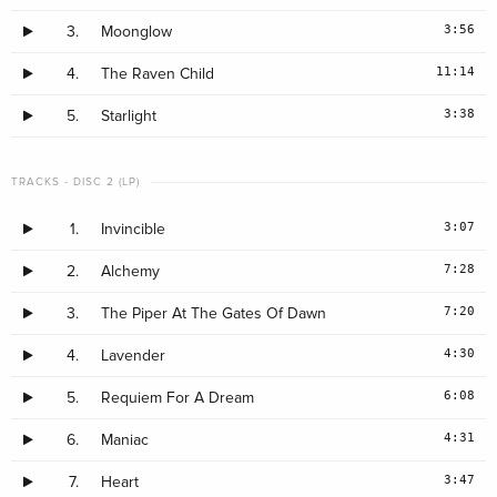
3:56
3.
Moonglow
11:14
4.
The Raven Child
3:38
5.
Starlight
TRACKS - DISC 2 (LP)
3:07
1.
Invincible
7:28
2.
Alchemy
7:20
3.
The Piper At The Gates Of Dawn
4:30
4.
Lavender
6:08
5.
Requiem For A Dream
4:31
6.
Maniac
3:47
7.
Heart