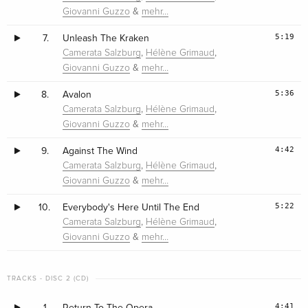
&
Giovanni Guzzo
mehr…
5:19
7.
Unleash The Kraken
,
,
Camerata Salzburg
Hélène Grimaud
&
Giovanni Guzzo
mehr…
5:36
8.
Avalon
,
,
Camerata Salzburg
Hélène Grimaud
&
Giovanni Guzzo
mehr…
4:42
9.
Against The Wind
,
,
Camerata Salzburg
Hélène Grimaud
&
Giovanni Guzzo
mehr…
5:22
10.
Everybody's Here Until The End
,
,
Camerata Salzburg
Hélène Grimaud
&
Giovanni Guzzo
mehr…
TRACKS - DISC 2 (CD)
4:41
1.
Return To The Opera