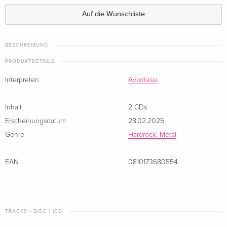
CHF 38.50
Auf die Wunschliste
Earbook, 3 CDs
vergriffen
BESCHREIBUNG
PRODUKTDETAILS
Interpreten
Avantasia
Inhalt
2 CDs
Erscheinungsdatum
28.02.2025
Genre
Hardrock, Metal
EAN
0810173680554
TRACKS - DISC 1 (CD)