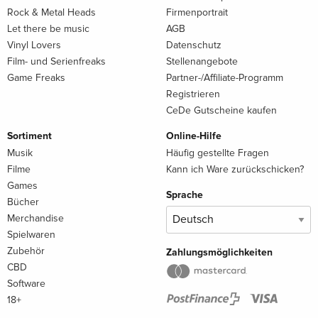
Rock & Metal Heads
Firmenportrait
Let there be music
AGB
Vinyl Lovers
Datenschutz
Film- und Serienfreaks
Stellenangebote
Game Freaks
Partner-/Affiliate-Programm
Registrieren
CeDe Gutscheine kaufen
Sortiment
Online-Hilfe
Musik
Häufig gestellte Fragen
Filme
Kann ich Ware zurückschicken?
Games
Sprache
Bücher
Merchandise
Spielwaren
Zubehör
Zahlungsmöglichkeiten
CBD
Software
18+