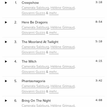
3:10
1.
Creepshow
,
,
Camerata Salzburg
Hélène Grimaud
&
Giovanni Guzzo
mehr…
8:54
2.
Here Be Dragons
,
,
Camerata Salzburg
Hélène Grimaud
&
Giovanni Guzzo
mehr…
5:10
3.
The Moorland At Twilight
,
,
Camerata Salzburg
Hélène Grimaud
&
Giovanni Guzzo
mehr…
4:15
4.
The Witch
,
,
Camerata Salzburg
Hélène Grimaud
&
Giovanni Guzzo
mehr…
3:42
5.
Phantasmagoria
,
,
Camerata Salzburg
Hélène Grimaud
&
Giovanni Guzzo
mehr…
4:08
6.
Bring On The Night
,
,
Camerata Salzburg
Hélène Grimaud