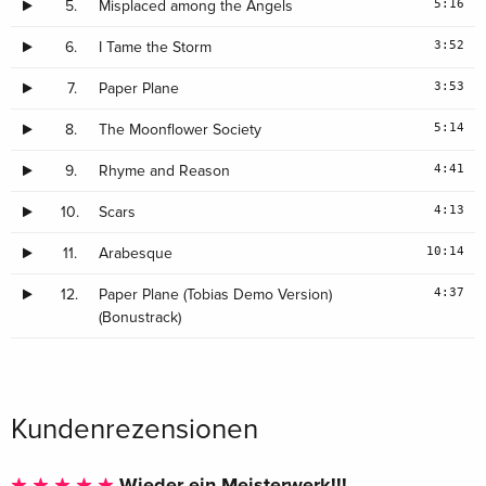
5:16
5.
Misplaced among the Angels
3:52
6.
I Tame the Storm
3:53
7.
Paper Plane
5:14
8.
The Moonflower Society
4:41
9.
Rhyme and Reason
4:13
10.
Scars
10:14
11.
Arabesque
4:37
12.
Paper Plane (Tobias Demo Version)
(Bonustrack)
Kundenrezensionen
Wieder ein Meisterwerk!!!