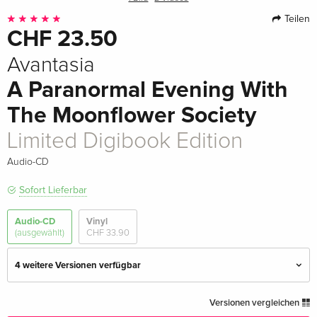
Teilen
CHF 23.50
Avantasia
A Paranormal Evening With
The Moonflower Society
Limited Digibook Edition
Audio-CD
Sofort Lieferbar
Audio-CD
Vinyl
(ausgewählt)
CHF 33.90
4 weitere Versionen verfügbar
Standard Edition
CHF 22.50
Versionen vergleichen