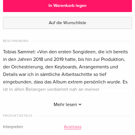
In Warenkorb legen
Limited Digibook Edition — (ausgewählt)
CHF 23.50
Auf die Wunschliste
Artbook Edition, Limited Edition
CHF 60.50
+ Merchandise, Deluxe Edition, 2 CDs
CHF 85.50
BESCHREIBUNG
Tobias Sammet: »Von den ersten Songideen, die ich bereits
Japan Edition
CHF 37.50
in den Jahren 2018 und 2019 hatte, bis hin zur Produktion,
· Japan Edition
der Orchestrierung, den Keyboards, Arrangements und
Details war ich in sämtliche Arbeitsschritte so tief
eingebunden, dass das Album extrem persönlich wurde. Es
ist in allen Belangen verdammt nah an meiner
ursprünglichen künstlerischen Vision, auch weil ich einfach
sehr viel Zeit in den letzten zweieinhalb Jahren hatte. Es gab
Mehr lesen
ja sonst kaum etwas zu tun. Das Leben wurde entschleunigt,
PRODUKTDETAILS
und mein Mysteryhausen-Studio wurde von immer grösserer
Bedeutung, denn es diente mir als Eingang in eine andere
Interpreten
Avantasia
Welt, voller Musik, Inspiration und Begegnungen mit meinen