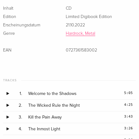
Musen, die mir dabei halfen, einen klaren Kopf und die
Inhalt
CD
Hoffnung zu bewahren. Ich bin sehr stolz auf das Album, da
Edition
Limited Digibook Edition
sind einige meiner besten Songs drauf, einige meiner
Erscheinungsdatum
21.10.2022
emotionalsten und extremsten Gesangs-Performances, und
Genre
Hardrock, Metal
einige der besten Gast-Beiträge überhaupt. Ich könnte mit
dem Resultat wirklich nicht glücklicher sein. Und wenn Ihr es
EAN
0727361583002
hört, werdet Ihr wissen, warum!«
TRACKS
5:05
1.
Welcome to the Shadows
4:25
2.
The Wicked Rule the Night
3:43
3.
Kill the Pain Away
3:26
4.
The Inmost Light