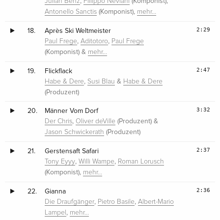
,
(Komponist),
Julian Benz
Flilippo Neviani
(Komponist),
Antonello Sanctis
mehr…
2:29
18.
Après Ski Weltmeister
,
,
Paul Frege
Aditotoro
Paul Frege
(Komponist) &
mehr…
2:47
19.
Flickflack
,
&
Habe & Dere
Susi Blau
Habe & Dere
(Produzent)
3:32
20.
Männer Vom Dorf
,
(Produzent) &
Der Chris
Oliver deVille
(Produzent)
Jason Schwickerath
2:37
21.
Gerstensaft Safari
,
,
Tony Eyyy
Willi Wampe
Roman Lorusch
(Komponist),
mehr…
2:36
22.
Gianna
,
,
Die Draufgänger
Pietro Basile
Albert-Mario
,
Lampel
mehr…