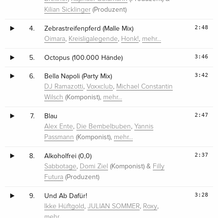
(Produzent)
Kilian Sicklinger
2:48
4.
Zebrastreifenpferd (Malle Mix)
,
,
,
Oimara
Kreisligalegende
Honk!
mehr…
3:46
5.
Octopus (100.000 Hände)
3:42
6.
Bella Napoli (Party Mix)
,
,
DJ Ramazotti
Voxxclub
Michael Constantin
(Komponist),
Wilsch
mehr…
2:47
7.
Blau
,
,
Alex Ente
Die Bembelbuben
Yannis
(Komponist),
Passmann
mehr…
2:37
8.
Alkoholfrei (0,0)
,
(Komponist) &
Sabbotage
Domi Ziel
Filly
(Produzent)
Futura
3:28
9.
Und Ab Dafür!
,
,
,
Ikke Hüftgold
JULIAN SOMMER
Roxy
mehr…