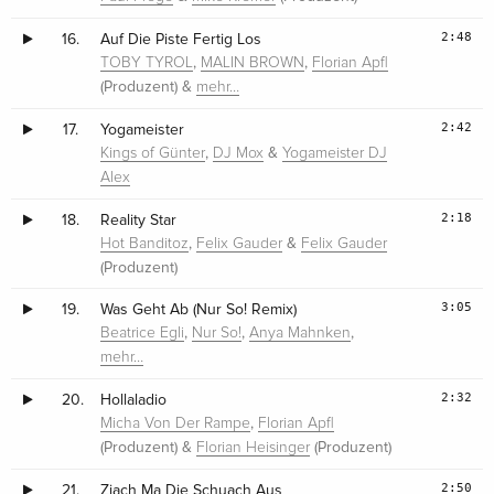
2:48
16.
Auf Die Piste Fertig Los
,
,
TOBY TYROL
MALIN BROWN
Florian Apfl
(Produzent) &
mehr…
2:42
17.
Yogameister
,
&
Kings of Günter
DJ Mox
Yogameister DJ
Alex
2:18
18.
Reality Star
,
&
Hot Banditoz
Felix Gauder
Felix Gauder
(Produzent)
3:05
19.
Was Geht Ab (Nur So! Remix)
,
,
,
Beatrice Egli
Nur So!
Anya Mahnken
mehr…
2:32
20.
Hollaladio
,
Micha Von Der Rampe
Florian Apfl
(Produzent) &
(Produzent)
Florian Heisinger
2:50
21.
Ziach Ma Die Schuach Aus