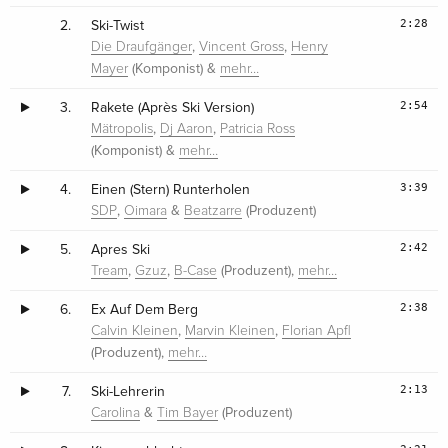
2:28
2.
Ski-Twist
,
,
Die Draufgänger
Vincent Gross
Henry
(Komponist) &
Mayer
mehr…
2:54
3.
Rakete (Après Ski Version)
,
,
Mätropolis
Dj Aaron
Patricia Ross
(Komponist) &
mehr…
3:39
4.
Einen (Stern) Runterholen
,
&
(Produzent)
SDP
Oimara
Beatzarre
2:42
5.
Apres Ski
,
,
(Produzent),
Tream
Gzuz
B-Case
mehr…
2:38
6.
Ex Auf Dem Berg
,
,
Calvin Kleinen
Marvin Kleinen
Florian Apfl
(Produzent),
mehr…
2:13
7.
Ski-Lehrerin
&
(Produzent)
Carolina
Tim Bayer