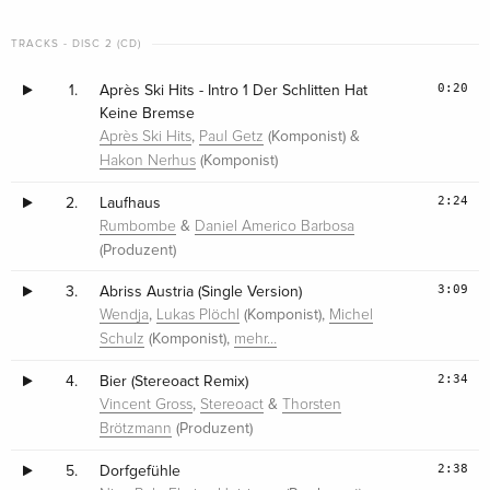
TRACKS - DISC 2 (CD)
0:20
1.
Après Ski Hits - Intro 1 Der Schlitten Hat
Keine Bremse
,
(Komponist) &
Après Ski Hits
Paul Getz
(Komponist)
Hakon Nerhus
2:24
2.
Laufhaus
&
Rumbombe
Daniel Americo Barbosa
(Produzent)
3:09
3.
Abriss Austria (Single Version)
,
(Komponist),
Wendja
Lukas Plöchl
Michel
(Komponist),
Schulz
mehr…
2:34
4.
Bier (Stereoact Remix)
,
&
Vincent Gross
Stereoact
Thorsten
(Produzent)
Brötzmann
2:38
5.
Dorfgefühle