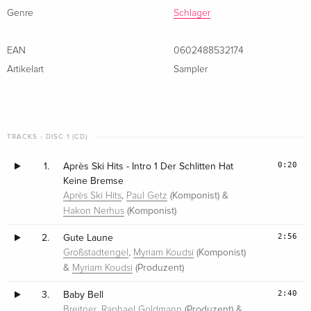
Genre
Schlager
EAN
0602488532174
Artikelart
Sampler
TRACKS - DISC 1 (CD)
0:20
1.
Après Ski Hits - Intro 1 Der Schlitten Hat
Keine Bremse
,
(Komponist) &
Après Ski Hits
Paul Getz
(Komponist)
Hakon Nerhus
2:56
2.
Gute Laune
,
(Komponist)
Großstadtengel
Myriam Koudsi
&
(Produzent)
Myriam Koudsi
2:40
3.
Baby Bell
,
(Produzent) &
Breitner
Raphael Goldmann