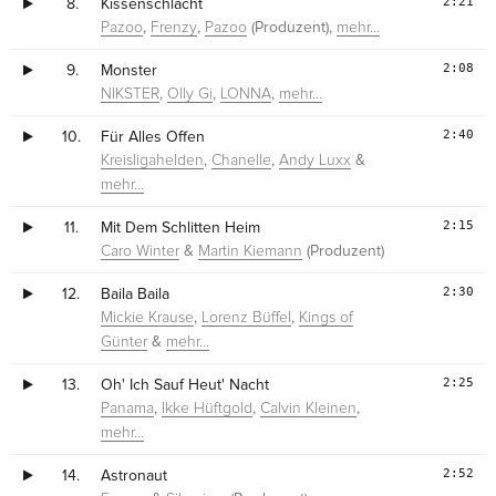
2:21
8.
Kissenschlacht
,
,
(Produzent),
Pazoo
Frenzy
Pazoo
mehr…
2:08
9.
Monster
,
,
,
NIKSTER
Olly Gi
LONNA
mehr…
2:40
10.
Für Alles Offen
,
,
&
Kreisligahelden
Chanelle
Andy Luxx
mehr…
2:15
11.
Mit Dem Schlitten Heim
&
(Produzent)
Caro Winter
Martin Kiemann
2:30
12.
Baila Baila
,
,
Mickie Krause
Lorenz Büffel
Kings of
&
Günter
mehr…
2:25
13.
Oh' Ich Sauf Heut' Nacht
,
,
,
Panama
Ikke Hüftgold
Calvin Kleinen
mehr…
2:52
14.
Astronaut