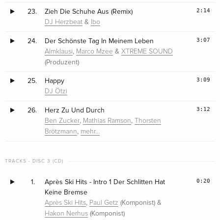
2:14
23.
Zieh Die Schuhe Aus (Remix)
&
DJ Herzbeat
Ibo
3:07
24.
Der Schönste Tag In Meinem Leben
,
&
Almklausi
Marco Mzee
XTREME SOUND
(Produzent)
3:09
25.
Happy
DJ Ötzi
3:12
26.
Herz Zu Und Durch
,
,
Ben Zucker
Mathias Ramson
Thorsten
,
Brötzmann
mehr…
TRACKS - DISC 3 (CD)
0:20
1.
Après Ski Hits - Intro 1 Der Schlitten Hat
Keine Bremse
,
(Komponist) &
Après Ski Hits
Paul Getz
(Komponist)
Hakon Nerhus