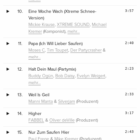
3:57
10.
Eine Woche Wach (Xtreme Schnee-
Version)
,
,
Mickie Krause
XTREME SOUND
Michael
(Komponist),
Kremer
mehr…
2:40
11.
Papa (Ich Will Lieber Saufen)
,
,
&
Moses C
Tim Toupet
Der Partycrasher
mehr…
2:23
12.
Halt Dein Maul (Partymix)
,
,
,
Buddy Ogün
Bob Daisy
Evelyn Weigert
mehr…
2:33
13.
Weil Is Geil
&
(Produzent)
Manni Manta
Silverjam
3:17
14.
Higher
&
(Produzent)
FABBEL
Oliver deVille
2:43
15.
Nur Zum Saufen Hier
&
(Produzent)
Paul Frege
Mike Kremer