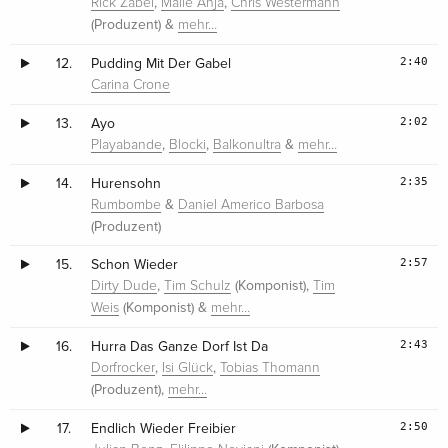
,
,
Rick Zabel
Malle Anja
Chris Westermann
(Produzent) &
mehr…
2:40
12.
Pudding Mit Der Gabel
Carina Crone
2:02
13.
Ayo
,
,
&
Playabande
Blocki
Balkonultra
mehr…
2:35
14.
Hurensohn
&
Rumbombe
Daniel Americo Barbosa
(Produzent)
2:57
15.
Schon Wieder
,
(Komponist),
Dirty Dude
Tim Schulz
Tim
(Komponist) &
Weis
mehr…
2:43
16.
Hurra Das Ganze Dorf Ist Da
,
,
Dorfrocker
Isi Glück
Tobias Thomann
(Produzent),
mehr…
2:50
17.
Endlich Wieder Freibier