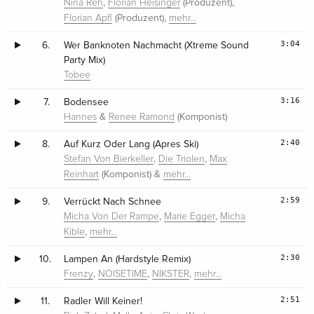
,
(Produzent),
Nina Reh
Florian Heisinger
(Produzent),
Florian Apfl
mehr…
3:04
6.
Wer Banknoten Nachmacht (Xtreme Sound
Party Mix)
Tobee
3:16
7.
Bodensee
&
(Komponist)
Hannes
Renee Ramond
2:40
8.
Auf Kurz Oder Lang (Apres Ski)
,
,
Stefan Von Bierkeller
Die Triolen
Max
(Komponist) &
Reinhart
mehr…
2:59
9.
Verrückt Nach Schnee
,
,
Micha Von Der Rampe
Marie Egger
Micha
,
Kible
mehr…
2:30
10.
Lampen An (Hardstyle Remix)
,
,
,
Frenzy
NOISETIME
NIKSTER
mehr…
2:51
11.
Radler Will Keiner!