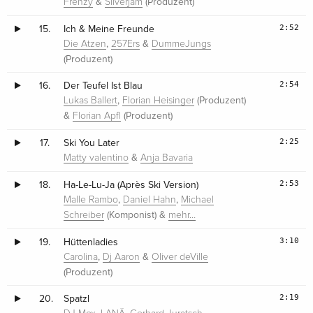
&
(Produzent)
Frenzy
Silverjam
2:52
15.
Ich & Meine Freunde
,
&
Die Atzen
257Ers
DummeJungs
(Produzent)
2:54
16.
Der Teufel Ist Blau
,
(Produzent)
Lukas Ballert
Florian Heisinger
&
(Produzent)
Florian Apfl
2:25
17.
Ski You Later
&
Matty valentino
Anja Bavaria
2:53
18.
Ha-Le-Lu-Ja (Après Ski Version)
,
,
Malle Rambo
Daniel Hahn
Michael
(Komponist) &
Schreiber
mehr…
3:10
19.
Hüttenladies
,
&
Carolina
Dj Aaron
Oliver deVille
(Produzent)
2:19
20.
Spatzl