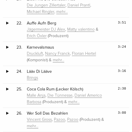
,
,
Die Jungen Zillertaler
Daniel Prantl
,
Michael Ringler
mehr…
3:51
22.
Auffe Aufn Berg
,
&
Jägermeister DJ Alex
Matty valentino
(Produzent)
Erich Öxler
3:24
23.
Karnevalsmaus
,
,
Druckluft
Nancy Franck
Florian Hertel
(Komponist) &
mehr…
3:16
24.
Lääv Di Lääve
Brings
2:30
25.
Coca Cola Rum (Lecker Kölsch)
,
,
Malle Anja
Die Tünnesse
Daniel Americo
(Produzent) &
Barbosa
mehr…
3:00
26.
Wer Soll Das Bezahlen
,
,
(Produzent) &
Vincent Gross
Pazoo
Pazoo
mehr…