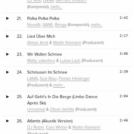
,
,
DJ Mox
LANÄ
Gerhard Juratsch
(Komponist),
mehr…
2:42
21.
Polka Polka Polka
,
,
(Komponist),
NoooN
SANE
Brings
mehr…
2:17
22.
Lied Über Mich
&
(Produzent)
Alman Andi
Martin Kiemann
3:06
23.
Wir Wollen Schnee
&
(Produzent)
Matty valentino
Lukas Lach
2:39
24.
Schmusen Im Schnee
,
,
LANÄ
Susi Blau
Florian Heisinger
(Produzent) &
mehr…
2:04
25.
Auf Geht's In Die Berge (Limbo Dance
Après Ski)
&
(Produzent)
Unnormal
Oliver deVille
2:46
26.
Atlantis (Akustik Version)
,
&
DJ Robin
Caro Winter
Martin Kiemann
(Produzent)