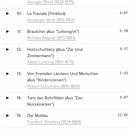
Georges Bizet (1838-1875)
3:07
10.
La Traviata (Trinklied)
Giuseppe Verdi (1813-1901)
5:39
11.
Brautchor (Aus "Lohengrin")
Richard Wagner (1813-1883)
3:37
12.
Holzschuhtanz ((Aus "Zar Und
Zimmermann")
Albert Lortzing (1801-1875)
1:32
13.
Von Fremden Ländern Und Menschen
(Aus "Kinderszenen")
Robert Schumann (1810-1856)
3:07
14.
Tanz der Rohrflöten (Aus "Der
Nussknacker")
12:45
15.
Die Moldau
Friedrich Smetana (1824-1884)