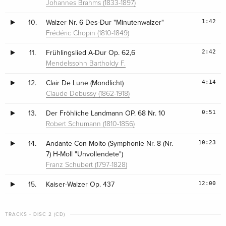
Johannes Brahms (1833-1897)
1:42
10.
Walzer Nr. 6 Des-Dur "Minutenwalzer"
Frédéric Chopin (1810-1849)
2:42
11.
Frühlingslied A-Dur Op. 62,6
Mendelssohn Bartholdy F.
4:14
12.
Clair De Lune (Mondlicht)
Claude Debussy (1862-1918)
0:51
13.
Der Fröhliche Landmann OP. 68 Nr. 10
Robert Schumann (1810-1856)
10:23
14.
Andante Con Molto (Symphonie Nr. 8 (Nr.
7) H-Moll "Unvollendete")
Franz Schubert (1797-1828)
12:00
15.
Kaiser-Walzer Op. 437
TRACKS - DISC 2 (CD)