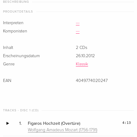
BESCHREIBUNG
PRODUKTDETAILS
Interpreten
---
Komponisten
---
Inhalt
2 CDs
Erscheinungsdatum
26.10.2012
Genre
Klassik
EAN
4049774020247
TRACKS - DISC 1 (CD)
4:13
1.
Figaros Hochzeit (Overtüre)
Wolfgang Amadeus Mozart (1756-1791)