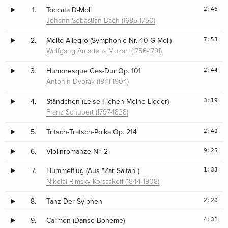
2:46
1.
Toccata D-Moll
Johann Sebastian Bach (1685-1750)
7:53
2.
Molto Allegro (Symphonie Nr. 40 G-Moll)
Wolfgang Amadeus Mozart (1756-1791)
2:44
3.
Humoresque Ges-Dur Op. 101
Antonin Dvorák (1841-1904)
3:19
4.
Ständchen (Leise Flehen Meine LIeder)
Franz Schubert (1797-1828)
2:40
5.
Tritsch-Tratsch-Polka Op. 214
9:25
6.
Violinromanze Nr. 2
1:33
7.
Hummelflug (Aus "Zar Saltan")
Nikolai Rimsky-Korssakoff (1844-1908)
2:20
8.
Tanz Der Sylphen
4:31
9.
Carmen (Danse Boheme)