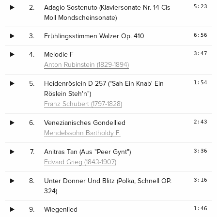
5:23
2.
Adagio Sostenuto (Klaviersonate Nr. 14 Cis-
Moll Mondscheinsonate)
6:56
3.
Frühlingsstimmen Walzer Op. 410
3:47
4.
Melodie F
Anton Rubinstein (1829-1894)
1:54
5.
Heidenröslein D 257 ("Sah Ein Knab' Ein
Röslein Steh'n")
Franz Schubert (1797-1828)
2:43
6.
Venezianisches Gondellied
Mendelssohn Bartholdy F.
3:36
7.
Anitras Tan (Aus "Peer Gynt")
Edvard Grieg (1843-1907)
3:16
8.
Unter Donner Und Blitz (Polka, Schnell OP.
324)
1:46
9.
Wiegenlied