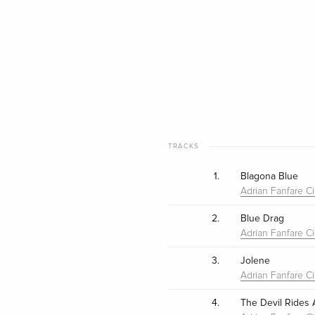
TRACKS
1.
Blagona Blue
Adrian Fanfare Ci
2.
Blue Drag
Adrian Fanfare Ci
3.
Jolene
Adrian Fanfare Ci
4.
The Devil Rides 