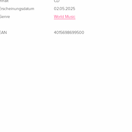
Inhalt
CD
Erscheinungsdatum
02.05.2025
Genre
World Music
EAN
4015698699500