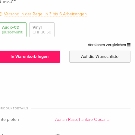
Audio-CD
Versand in der Regel in 3 bis 6 Arbeitstagen
Audio-CD
Vinyl
(ausgewählt)
CHF 36.50
Versionen vergleichen
In Warenkorb legen
Auf die Wunschliste
PRODUKTDETAILS
Interpreten
Adrian Raso
,
Fanfare Ciocarlia