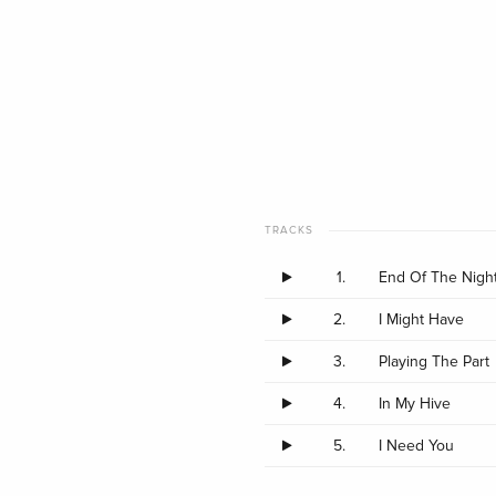
TRACKS
1.
End Of The Nigh
2.
I Might Have
3.
Playing The Part
4.
In My Hive
5.
I Need You