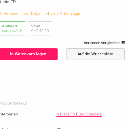
Audio-CD
Versand in der Regel in 4 bis 7 Arbeitstagen
Audio-CD
Vinyl
(ausgewählt)
CHF 30.50
Versionen vergleichen
In Warenkorb legen
Auf die Wunschliste
PRODUKTDETAILS
Interpreten
A Place To Bury Strangers