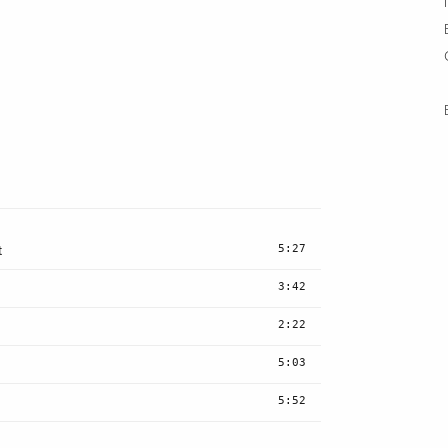
5:27
t
3:42
2:22
5:03
5:52