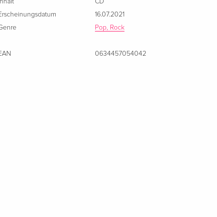
Inhalt
CD
Erscheinungsdatum
16.07.2021
Genre
Pop, Rock
EAN
0634457054042