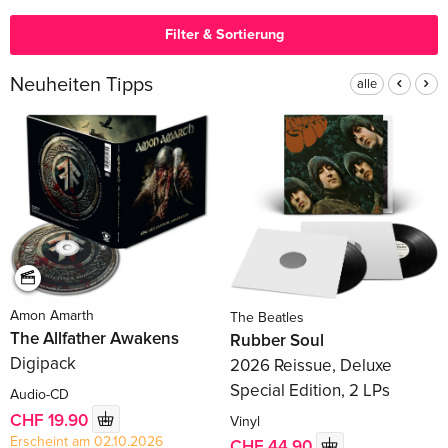
Filter & Sortierung
Neuheiten Tipps
alle
Amon Amarth
The Beatles
The Allfather Awakens
Rubber Soul
Digipack
2026 Reissue, Deluxe
Special Edition, 2 LPs
Audio-CD
CHF 19.90
Vinyl
Erscheint am 02.10.2026
CHF 44.90