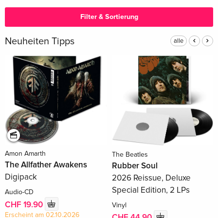
Filter & Sortierung
Neuheiten Tipps
alle
Amon Amarth
The Beatles
The Allfather Awakens
Rubber Soul
Digipack
2026 Reissue, Deluxe
Special Edition, 2 LPs
Audio-CD
CHF 19.90
Vinyl
Erscheint am 02.10.2026
CHF 44.90