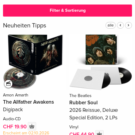
Filter & Sortierung
Neuheiten Tipps
alle
Amon Amarth
The Beatles
The Allfather Awakens
Rubber Soul
Digipack
2026 Reissue, Deluxe
Special Edition, 2 LPs
Audio-CD
CHF 19.90
Vinyl
Erscheint am 02.10.2026
CHF 44.90