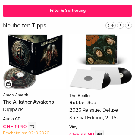
Filter & Sortierung
Neuheiten Tipps
alle
Amon Amarth
The Beatles
The Allfather Awakens
Rubber Soul
Digipack
2026 Reissue, Deluxe
Special Edition, 2 LPs
Audio-CD
CHF 19.90
Vinyl
Erscheint am 02.10.2026
CHF 44.90