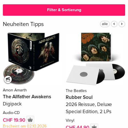
Filter & Sortierung
Neuheiten Tipps
alle
Amon Amarth
The Beatles
The Allfather Awakens
Rubber Soul
Digipack
2026 Reissue, Deluxe
Special Edition, 2 LPs
Audio-CD
CHF 19.90
Vinyl
Erscheint am 02.10.2026
CHF 44.90