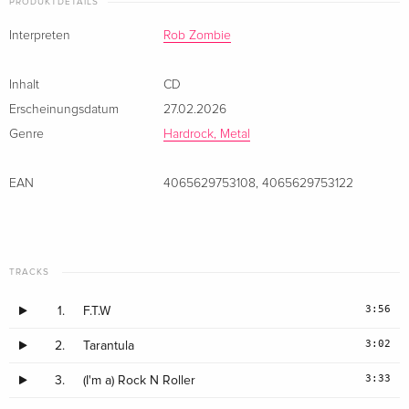
PRODUKTDETAILS
Interpreten
Rob Zombie
Inhalt
CD
Erscheinungsdatum
27.02.2026
Genre
Hardrock, Metal
EAN
4065629753108
,
4065629753122
TRACKS
3:56
1.
F.T.W
3:02
2.
Tarantula
3:33
3.
(I'm a) Rock N Roller