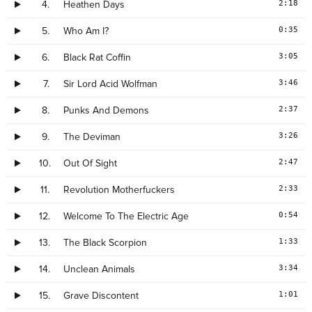
2:18
4.
Heathen Days
0:35
5.
Who Am I?
3:05
6.
Black Rat Coffin
3:46
7.
Sir Lord Acid Wolfman
2:37
8.
Punks And Demons
3:26
9.
The Deviman
2:47
10.
Out Of Sight
2:33
11.
Revolution Motherfuckers
0:54
12.
Welcome To The Electric Age
1:33
13.
The Black Scorpion
3:34
14.
Unclean Animals
1:01
15.
Grave Discontent