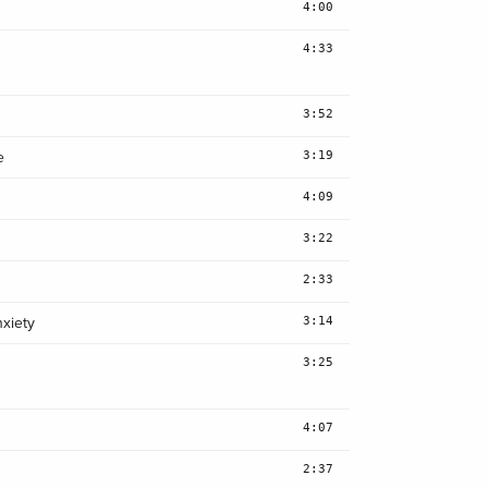
4:00
4:33
3:52
3:19
e
4:09
3:22
2:33
3:14
xiety
3:25
4:07
2:37