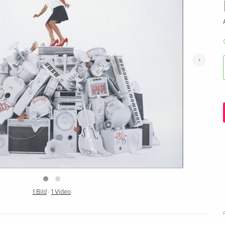
›
1 Bild
·
1 Video