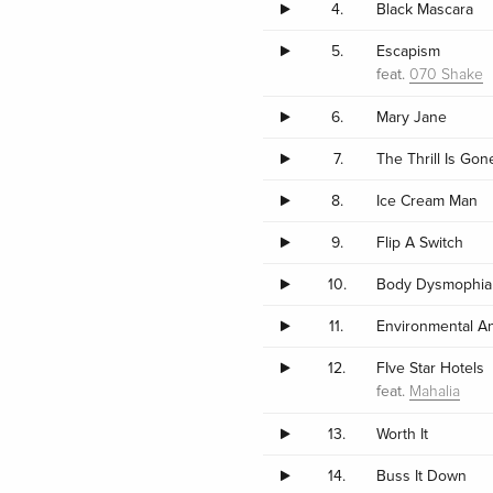
4.
Black Mascara
5.
Escapism
feat.
070 Shake
6.
Mary Jane
7.
The Thrill Is Gon
8.
Ice Cream Man
9.
Flip A Switch
10.
Body Dysmophia
11.
Environmental An
12.
FIve Star Hotels
feat.
Mahalia
13.
Worth It
14.
Buss It Down