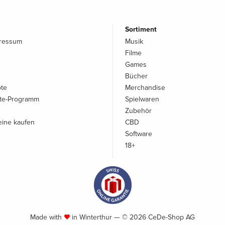
Sortiment
pressum
Musik
Filme
Games
Bücher
ote
Merchandise
iate-Programm
Spielwaren
Zubehör
ine kaufen
CBD
Software
18+
Made with
in Winterthur — © 2026 CeDe-Shop AG