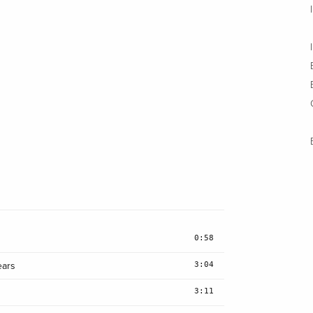
0:58
3:04
ears
3:11