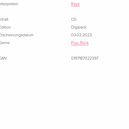
Interpreten
Raye
Inhalt
CD
Edition
Digipack
Erscheinungsdatum
03.02.2023
Genre
Pop, Rock
EAN
0197187022397