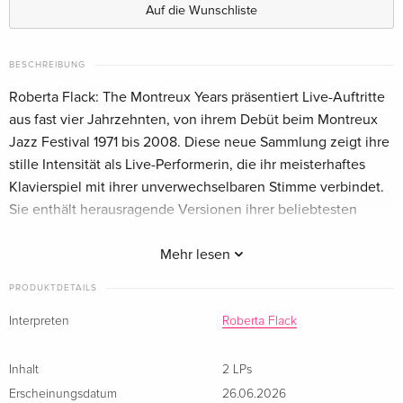
Auf die Wunschliste
BESCHREIBUNG
Roberta Flack: The Montreux Years präsentiert Live-Auftritte
aus fast vier Jahrzehnten, von ihrem Debüt beim Montreux
Jazz Festival 1971 bis 2008. Diese neue Sammlung zeigt ihre
stille Intensität als Live-Performerin, die ihr meisterhaftes
Klavierspiel mit ihrer unverwechselbaren Stimme verbindet.
Sie enthält herausragende Versionen ihrer beliebtesten
Klassiker sowie kraftvolle Interpretationen von Liedern
anderer namhafter Songwriter. Alle Aufnahmen dieser
Mehr lesen
Sammlung sind bisher unveröffentlicht. Die Veröffentlichung
PRODUKTDETAILS
erscheint als 1 CD und 2 LP in audiophilem Vinyl und
beinhaltet ein beeindruckendes neues Artwork, seltene und
Interpreten
Roberta Flack
bisher unveröffentlichte Fotos sowie exklusive Liner Notes
ihrer langjährigen Managerin und Freundin Suzanne Koga.
Inhalt
2 LPs
Erscheinungsdatum
26.06.2026