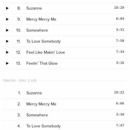
10:20
8.
Suzanne
Side D
1. To Love Somebody (Live at Casino Kursaal 1971)
6:04
9.
Mercy Mercy Me
2. Feel Like Makin' Love (Live at Auditorium Stravinski 2005)
3:31
10.
Somewhere
3. Feelin That Glow (Live at Auditorium Stravinski 2008)
7:58
11.
To Love Somebody
7:34
12.
Feel Like Makin' Love
3:16
13.
Feelin' That Glow
TRACKS - DISC 2 (LP)
10:22
1.
Suzanne
6:06
2.
Mercy Mercy Me
3:30
3.
Somewhere
7:47
4.
To Love Somebody