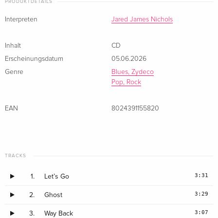
PRODUKTDETAILS
Interpreten
Jared James Nichols
Inhalt
CD
Erscheinungsdatum
05.06.2026
Genre
Blues, Zydeco
Pop, Rock
EAN
8024391155820
TRACKS
3:31
1.
Let’s Go
3:29
2.
Ghost
3:07
3.
Way Back