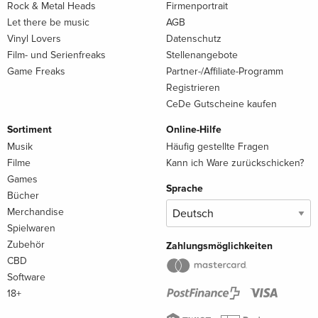
Rock & Metal Heads
Firmenportrait
Let there be music
AGB
Vinyl Lovers
Datenschutz
Film- und Serienfreaks
Stellenangebote
Game Freaks
Partner-/Affiliate-Programm
Registrieren
CeDe Gutscheine kaufen
Sortiment
Online-Hilfe
Musik
Häufig gestellte Fragen
Filme
Kann ich Ware zurückschicken?
Games
Sprache
Bücher
Merchandise
Spielwaren
Zubehör
Zahlungsmöglichkeiten
CBD
Software
18+