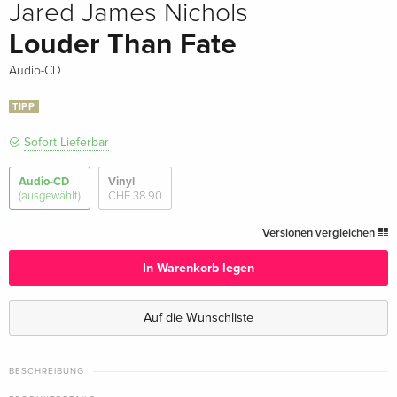
Jared James Nichols
Louder Than Fate
Audio-CD
TIPP
Sofort Lieferbar
Audio-CD
Vinyl
(ausgewählt)
CHF 38.90
Versionen vergleichen
In Warenkorb legen
Auf die Wunschliste
BESCHREIBUNG