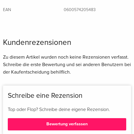
Brandon Flowers eine neue Seite seines künstlerischen
EAN
0600574205483
Schaffens und unterstreicht einmal mehr seinen Status als
einer der bedeutendsten Songwriter seiner Generation. Das
Album verbindet intime Geschichten mit zeitlosen Melodien.
Erhältlich ist das Album als 1LP Black Vinyl im Gatefold
Kundenrezensionen
Jacket sowie als Jewel Case CD mit 16-seitigem Booklet.
Zu diesem Artikel wurden noch keine Rezensionen verfasst.
Schreibe die erste Bewertung und sei anderen Benutzern bei
der Kaufentscheidung behilflich.
Schreibe eine Rezension
Top oder Flop? Schreibe deine eigene Rezension.
Bewertung verfassen