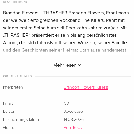
BESCHREIBUNG
Brandon Flowers – THRASHER Brandon Flowers, Frontmann
der weltweit erfolgreichen Rockband The Killers, kehrt mit
seinem ersten Soloalbum seit über zehn Jahren zurück. Mit
„THRASHER“ präsentiert er sein bislang persönlichstes
Album, das sich intensiv mit seinen Wurzeln, seiner Familie
und den Geschichten seiner Heimat Utah auseinandersetzt.
Den ersten Vorgeschmack liefert die Single „Plans“. Sie
wurde zusammen mit dem restlichen Album im historischen
Mehr lesen
RCA Studio A in Nashville aufgenommen. Der Song vereint
PRODUKTDETAILS
Flowers’ unverwechselbares Storytelling mit einem warmen,
organischen Sound zwischen Americana, Country und Rock.
Interpreten
Brandon Flowers (Killers)
Produziert wurde das Album von dem mehrfach Grammy-
prämierten Shawn Everett sowie von Jonathan Rado. Für die
Inhalt
CD
Aufnahmen versammelten sich einige der renommiertesten
Edition
Jewelcase
Studiomusiker Nashvilles, die die Songs live im Studio
Erscheinungsdatum
14.08.2026
einspielten und so eine besondere Authentizität und
Genre
Pop, Rock
Unmittelbarkeit geschaffen haben. Mit „THRASHER“ zeigt