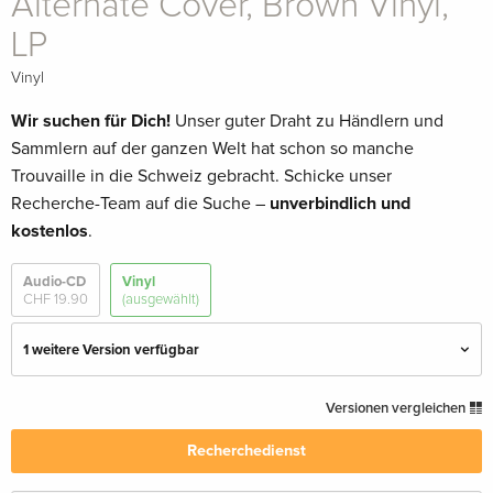
Alternate Cover, Brown Vinyl,
LP
Vinyl
Wir suchen für Dich!
Unser guter Draht zu Händlern und
Sammlern auf der ganzen Welt hat schon so manche
Trouvaille in die Schweiz gebracht. Schicke unser
Recherche-Team auf die Suche –
unverbindlich und
kostenlos
.
Audio-CD
Vinyl
CHF 19.90
(ausgewählt)
1 weitere Version verfügbar
Tangerine Vinyl, LP
CHF 35.50
Versionen vergleichen
Recherchedienst
Specialist Retailers Version , Alternate Cover,
vergriffen
Brown Vinyl, LP — (ausgewählt)