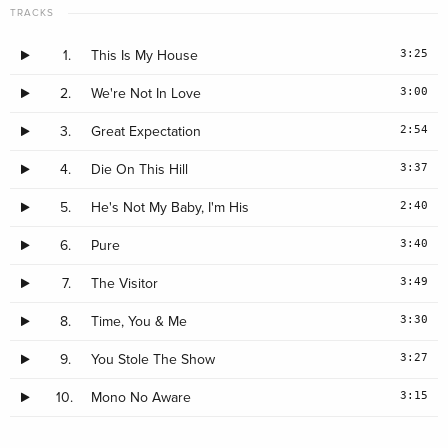
TRACKS
3:25
1.
This Is My House
3:00
2.
We're Not In Love
2:54
3.
Great Expectation
3:37
4.
Die On This Hill
2:40
5.
He's Not My Baby, I'm His
3:40
6.
Pure
3:49
7.
The Visitor
3:30
8.
Time, You & Me
3:27
9.
You Stole The Show
3:15
10.
Mono No Aware