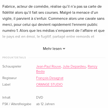
Fabrice, acteur de comédie, réalise qu’il n’a pas sa carte de
fidélité alors qu’il fait ses courses. Malgré la menace d’un
vigile, il parvient à s’enfuir. Commence alors une cavale sans
merci, pour celui qui devient rapidement l'ennemi public
numéro 1. Alors que les médias s’emparent de l’affaire et que
le pays est en émoi, le fugitif, partagé entre remords et
questions existentielles, trouve un point de chute inattendu,
quelque part en Lozère.
Mehr lesen
PRODUKTDETAILS
Schauspieler
Jean-Paul Rouve
,
Julie Depardieu
,
Ramzy
Bedia
Regisseur
François Desagnat
Label
ORANGE STUDIO
Inhalt
DVD
FSK / Altersfreigabe
ab 12 Jahren