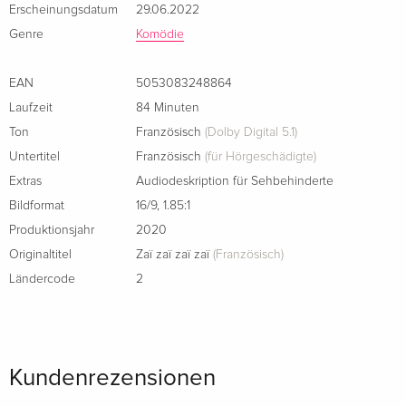
Erscheinungsdatum
29.06.2022
Genre
Komödie
EAN
5053083248864
Laufzeit
84 Minuten
Ton
Französisch
(Dolby Digital 5.1)
Untertitel
Französisch
(für Hörgeschädigte)
Extras
Audiodeskription für Sehbehinderte
Bildformat
16/9
,
1.85:1
Produktionsjahr
2020
Originaltitel
Zaï zaï zaï zaï
(Französisch)
Ländercode
2
Kundenrezensionen