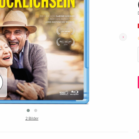
›
2 Bilder