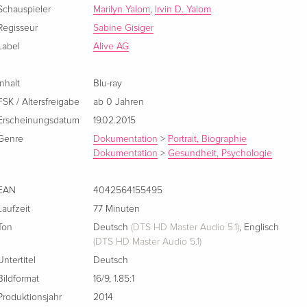
Schauspieler
Marilyn Yalom
,
Irvin D. Yalom
Regisseur
Sabine Gisiger
Label
Alive AG
Inhalt
Blu-ray
FSK / Altersfreigabe
ab 0 Jahren
Erscheinungsdatum
19.02.2015
Genre
Dokumentation
>
Portrait, Biographie
Dokumentation
>
Gesundheit, Psychologie
EAN
4042564155495
Laufzeit
77 Minuten
Ton
Deutsch
(DTS HD Master Audio 5.1)
,
Englisch
(DTS HD Master Audio 5.1)
Untertitel
Deutsch
Bildformat
16/9
,
1.85:1
Produktionsjahr
2014