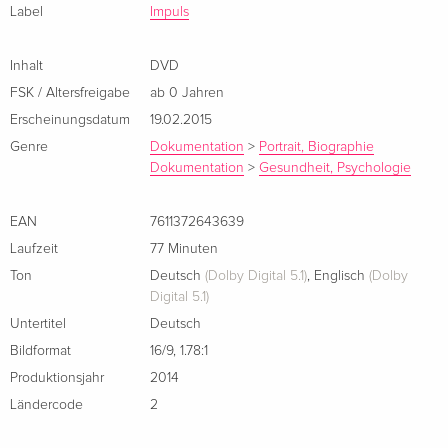
finden? YALOMS ANLEITUNG ZUM GLÜCKLICHSEIN weckt
Label
Impuls
die Leidenschaft, sich und andere besser zu verstehen und
inspiriert den Zuschauer dazu, nie die Neugier auf sich selbst
Inhalt
DVD
zu verlieren denn dazu ist es nie zu spät!
FSK / Altersfreigabe
ab 0 Jahren
Erscheinungsdatum
19.02.2015
Pressezitat:
Genre
Dokumentation
>
Portrait, Biographie
"Ein überaus kluger und überaus schöner Film über die Kraft
Dokumentation
>
Gesundheit, Psychologie
der Liebe" (kino-zeit.de)
EAN
7611372643639
Laufzeit
77 Minuten
Ton
Deutsch
(Dolby Digital 5.1)
,
Englisch
(Dolby
Digital 5.1)
Untertitel
Deutsch
Bildformat
16/9
,
1.78:1
Produktionsjahr
2014
Ländercode
2