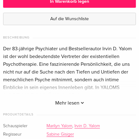
In Warenkorb legen
Standard Edition
CHF 13.50
Deutsch
Auf die Wunschliste
Standard Edition
vergriffen
Englisch · US Version
BESCHREIBUNG
Der 83-jährige Psychiater und Bestsellerautor Irvin D. Yalom
Standard Edition
vergriffen
ist der wohl bedeutendste Vertreter der existentiellen
Französisch
Psychotherapie. Eine faszinierende Persönlichkeit, die uns
nicht nur auf die Suche nach den Tiefen und Untiefen der
menschlichen Psyche mitnimmt, sondern auch intime
Einblicke in sein eigenes Innenleben gibt. In YALOMS
ANLEITUNG ZUM GLÜCKLICHSEIN lässt er uns an seinem
reichen Erfahrungsschatz teilhaben und gibt uns Antworten
Mehr lesen
auf Fragen, die uns alle bewegen: Wie lebe ich ein
PRODUKTDETAILS
glückliches und erfülltes Leben? Wie führe ich eine
harmonische Beziehung? Und wie kann ich alte
Schauspieler
Marilyn Yalom
,
Irvin D. Yalom
Verhaltensmuster durchbrechen und mein eigenes Selbst
Regisseur
Sabine Gisiger