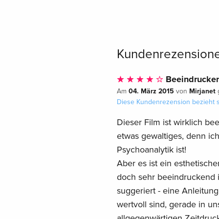
Kundenrezension
Beeindrucke
04. März 2015
Mirjanet
Am
von
g
Diese Kundenrezension bezieht s
Dieser Film ist wirklich b
etwas gewaltiges, denn ic
Psychoanalytik ist!
Aber es ist ein esthetische
doch sehr beeindruckend is
suggeriert - eine Anleitung
wertvoll sind, gerade in 
allgegenwärtigen Zeitdruck