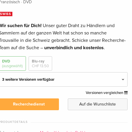
·
Französisch
DVD
SWISS
Wir suchen für Dich!
Unser guter Draht zu Händlern und
Sammlern auf der ganzen Welt hat schon so manche
Trouvaille in die Schweiz gebracht. Schicke unser Recherche-
Team auf die Suche –
unverbindlich und kostenlos
.
DVD
Blu-ray
(ausgewählt)
CHF 13.50
3 weitere Versionen verfügbar
Versionen vergleichen
Standard Edition
CHF 11.50
Deutsch
Recherchedienst
Auf die Wunschliste
Standard Edition
CHF 13.50
Deutsch
PRODUKTDETAILS