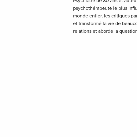
Psychiatre de 80 ans et auteur
psychothérapeute le plus influ
monde entier, les critiques pa
et transformé la vie de beauc
relations et aborde la questi