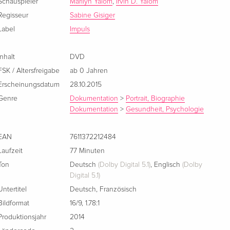
Schauspieler
Marilyn Yalom
,
Irvin D. Yalom
Standard Edition
vergriffen
Englisch · US Version
Regisseur
Sabine Gisiger
Label
Impuls
Standard Edition — (ausgewählt)
vergriffen
Französisch
Inhalt
DVD
FSK / Altersfreigabe
ab 0 Jahren
Erscheinungsdatum
28.10.2015
Genre
Dokumentation
>
Portrait, Biographie
Dokumentation
>
Gesundheit, Psychologie
EAN
7611372212484
Laufzeit
77 Minuten
Ton
Deutsch
(Dolby Digital 5.1)
,
Englisch
(Dolby
Digital 5.1)
Untertitel
Deutsch
,
Französisch
Bildformat
16/9
,
1.78:1
Produktionsjahr
2014