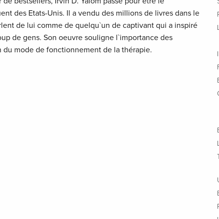
 de bestsellers, Irvin D. Yalom passe pour être le
ent des Etats-Unis. Il a vendu des millions de livres dans le
rlent de lui comme de quelqu`un de captivant qui a inspiré
oup de gens. Son oeuvre souligne l`importance des
on du mode de fonctionnement de la thérapie.