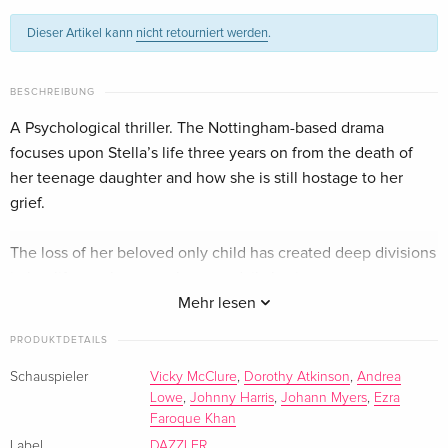
Dieser Artikel kann
nicht retourniert werden
.
BESCHREIBUNG
A Psychological thriller. The Nottingham-based drama
focuses upon Stella’s life three years on from the death of
her teenage daughter and how she is still hostage to her
grief.
The loss of her beloved only child has created deep divisions
in her life, as she struggles on a daily basis to come to terms
with this. Wracked with guilt and remorse at the events of
Mehr lesen
that night, she chooses to live a nocturnal existence as an
PRODUKTDETAILS
Uber driver. When contacted by Restorative Justice, and in
an attempt to move on, Stella and her husband reunite to
Schauspieler
Vicky McClure
,
Dorothy Atkinson
,
Andrea
Lowe
,
Johnny Harris
,
Johann Myers
,
Ezra
listen to a taped recording of the man who they believe
Faroque Khan
wants to atone for his sins and apologise for murdering their
Label
DAZZLER