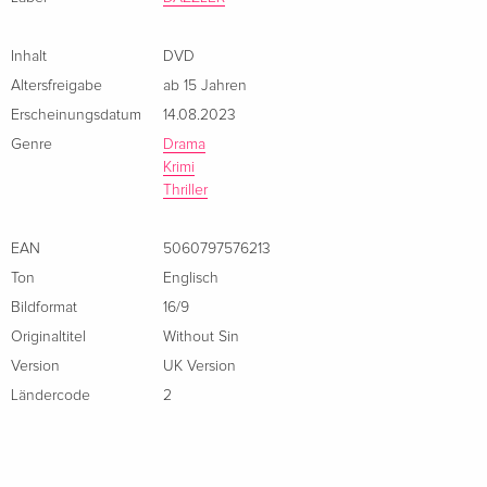
daughter.
Inhalt
DVD
Altersfreigabe
ab 15 Jahren
Erscheinungsdatum
14.08.2023
Genre
Drama
Krimi
Thriller
EAN
5060797576213
Ton
Englisch
Bildformat
16/9
Originaltitel
Without Sin
Version
UK Version
Ländercode
2