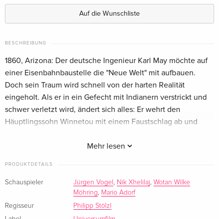
Auf die Wunschliste
BESCHREIBUNG
1860, Arizona: Der deutsche Ingenieur Karl May möchte auf
einer Eisenbahnbaustelle die "Neue Welt" mit aufbauen.
Doch sein Traum wird schnell von der harten Realität
eingeholt. Als er in ein Gefecht mit Indianern verstrickt und
schwer verletzt wird, ändert sich alles: Er wehrt den
Häuptlingssohn Winnetou mit einem Faustschlag ab und
erhält so den Namen "Old Shatterhand". Zunächst noch ein
Gefangener, verliebt er sich in die Kultur der Apachen - und
Mehr lesen
in Winnetous Schwester Nscho-Tschi. So beschliesst er, sich
PRODUKTDETAILS
Seite an Seite mit Winnetou der Bedrohung durch die
skrupellosen Eisenbahnbauer entgegenzustellen. Es ist der
Schauspieler
Jürgen Vogel
,
Nik Xhelilaj
,
Wotan Wilke
Möhring
,
Mario Adorf
Beginn eines grossen Abenteuers, das in der Jagd nach
einem sagenumwobenen Schatz und schliesslich in einem
Regisseur
Philipp Stölzl