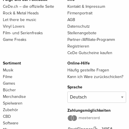
CeDe.ch – die offizielle Seite
Kontakt & Impressum
Rock & Metal Heads
Firmenportrait
Let there be music
AGB
Vinyl Lovers
Datenschutz
Film- und Serienfreaks
Stellenangebote
Game Freaks
Partner-/Affiliate-Programm
Registrieren
CeDe Gutscheine kaufen
Sortiment
Online-Hilfe
Musik
Häufig gestellte Fragen
Filme
Kann ich Ware zurückschicken?
Games
Sprache
Bücher
Merchandise
Spielwaren
Zubehör
Zahlungsmöglichkeiten
CBD
Software