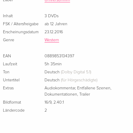
dramatischen Kampf gegen machtgierige Ölmagnaten gipfelt
Label
Universumfilm
…
Inhalt
3 DVDs
Die legendären Geschichten von Winnetou und seinem
FSK / Altersfreigabe
ab 12 Jahren
Blutsbruder Old Shatterhand endlich neu erzählt! "Der
Erscheinungsdatum
23.12.2016
Medicus"-Regisseur Philipp Stölzl und ein internationaler All-
Genre
Western
Star-Cast begeistern alte und neue Fans mit einer modern
inszenierten, bildgewaltigen und bewegenden
EAN
0889853134397
Abenteuerreise durch den Wilden Westen Amerikas.
Laufzeit
5h 35min
Ton
Deutsch
(Dolby Digital 5.1)
Der grosse Dreiteiler komplett in einer Box:
Untertitel
Deutsch
(für Hörgeschädigte)
- Winnetou - Eine neue Welt
Extras
Audiokommentar
,
Entfallene Szenen
,
- Winnetou - Das Geheimnis vom Silbersee
Dokumentationen
,
Trailer
- Winnetou - Der letzte Kampf
Bildformat
16/9
,
2.40:1
Ländercode
2