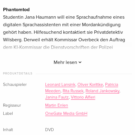
Phantomtod
Studentin Jana Haumann will eine Sprachaufnahme eines
digitalen Sprachassistenten mit einer Mordankündigung
gehört haben. Hilfesuchend kontaktiert sie Privatdetektiv
Wilsberg. Derweil erhält Kommissar Overbeck den Auftrag
dem KI-Kommissar die Dienstvorschriften der Polizei
beizubringen, dieser nimmt es jedoch nicht so genau damit.
Mehr lesen
Trügerische Sicherheit
PRODUKTDETAILS
Eine Einbruchsserie hält die Region in Atem. Als während
eines erneuten Einbruchs sogar ein Mord geschieht, geht
Schauspieler
Leonard Lansink
,
Oliver Korittke
,
Patricia
Meeden
,
Rita Russek
,
Roland Jankowsky
,
neben der Kriminalpolizei Münster auch Privatdetektiv
Janina Fautz
,
Vittorio Alfieri
Wilsberg der Sache nach.
Regisseur
Martin Enlen
Label
OneGate Media GmbH
Inhalt
DVD