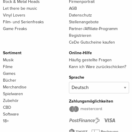
Rock & Metal Heads
Firmenportrait
Let there be music
AGB
Vinyl Lovers
Datenschutz
Film- und Serienfreaks
Stellenangebote
Game Freaks
Partner-/Affiliate-Programm
Registrieren
CeDe Gutscheine kaufen
Sortiment
Online-Hilfe
Musik
Häufig gestellte Fragen
Filme
Kann ich Ware zurückschicken?
Games
Sprache
Bücher
Merchandise
Spielwaren
Zubehör
Zahlungsmöglichkeiten
CBD
Software
18+