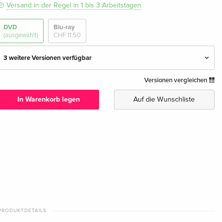
Versand in der Regel in 1 bis 3 Arbeitstagen
DVD
Blu-ray
(ausgewählt)
CHF 11.50
3 weitere Versionen verfügbar
Versionen vergleichen
Standard Edition — (ausgewählt)
CHF 11.50
Deutsch
In Warenkorb legen
Auf die Wunschliste
Standard Edition
CHF 32.50
Französisch
Neuauflage
vergriffen
Italienisch
Standard Edition
vergriffen
Italienisch
PRODUKTDETAILS