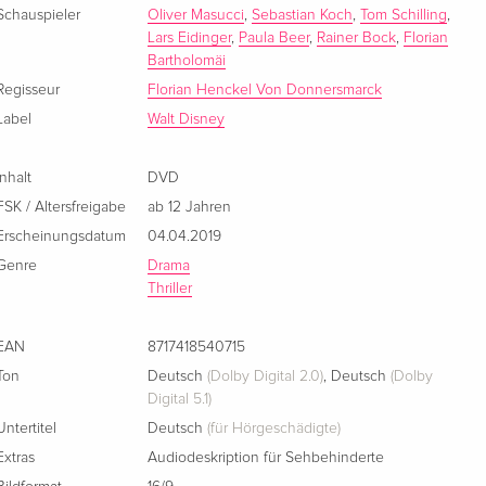
Schauspieler
Oliver Masucci
,
Sebastian Koch
,
Tom Schilling
,
Lars Eidinger
,
Paula Beer
,
Rainer Bock
,
Florian
Bartholomäi
Regisseur
Florian Henckel Von Donnersmarck
Label
Walt Disney
Inhalt
DVD
FSK / Altersfreigabe
ab 12 Jahren
Erscheinungsdatum
04.04.2019
Genre
Drama
Thriller
EAN
8717418540715
Ton
Deutsch
(Dolby Digital 2.0)
,
Deutsch
(Dolby
Digital 5.1)
Untertitel
Deutsch
(für Hörgeschädigte)
Extras
Audiodeskription für Sehbehinderte