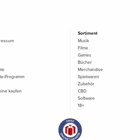
Sortiment
pressum
Musik
Filme
Games
Bücher
ote
Merchandise
iate-Programm
Spielwaren
Zubehör
ine kaufen
CBD
Software
18+