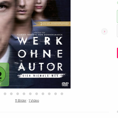
›
11 Bilder
·
1 Video